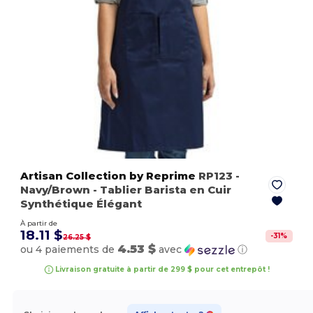
Artisan Collection by Reprime
RP123
-
Navy/Brown
- Tablier Barista en Cuir
Synthétique Élégant
À partir de
18.11 $
-
31
%
26.25 $
4.53 $
ou 4 paiements de
avec
ⓘ
Livraison gratuite à partir de 299 $ pour cet entrepôt !