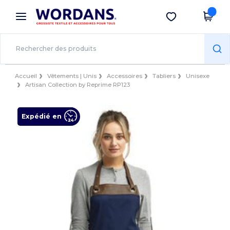
×
Appli Wordans
Obtenir l'appli
Meilleurs prix sur l’app !
Accueil
Vêtements | Unis
Accessoires
Tabliers
Unisexe
Artisan Collection by Reprime RP123
Expédié en