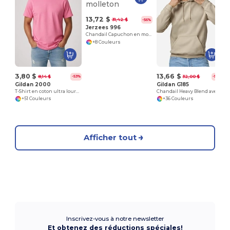
T
13,72 $
31,42 $
-56%
Jerzees 996
Chandail Capuchon en molleton
+8 Couleurs
3,80 $
13,66 $
8,14 $
32,00 $
-53%
-57%
Gildan 2000
Gildan G185
T-Shirt en coton ultra lourd pour adultes
Chandail Heavy Blend avec capuche
+51 Couleurs
+36 Couleurs
Afficher tout
Inscrivez-vous à notre newsletter
Et obtenez des réductions spéciales!