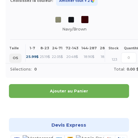
Choisissez la couleur:
Afficher tout
+ 2
Navy/Brown
1-7
8-23
24-71
72-143
144-287
288 +
Plus
Taille
Stock
Quantit
+
25.99
$
25.19
$
22.05
$
20.48
$
18.90
$
18.11
$
OS
123
Sélections:
0
Total:
0.00 
Ajouter au Panier
Personnalisez-le !
Devis Express