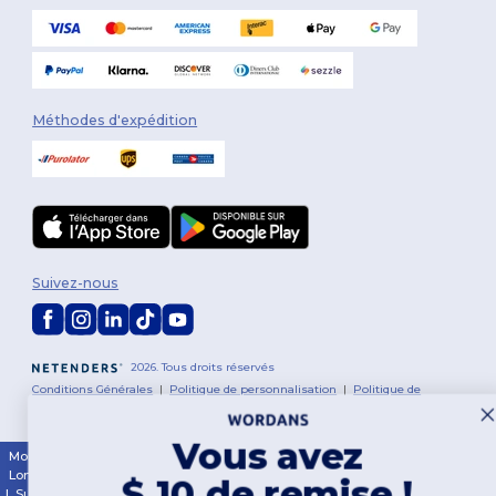
Méthodes d'expédition
Suivez-nous
2026. Tous droits réservés
Conditions Générales
|
Politique de personnalisation
|
Politique de
Confidentialité
|
Politique de Cookies
|
Plan du Site
Vous avez
Montréal
|
Laval
|
Québec
|
Gatineau
|
Hamilton
|
Toronto
|
Brampton
|
London
|
Ottawa
|
Calgary
|
Edmonton
|
Vancouver
|
Winnipeg
|
Halifax
$ 10 de remise !
|
Surrey
|
Mississauga
|
Markham