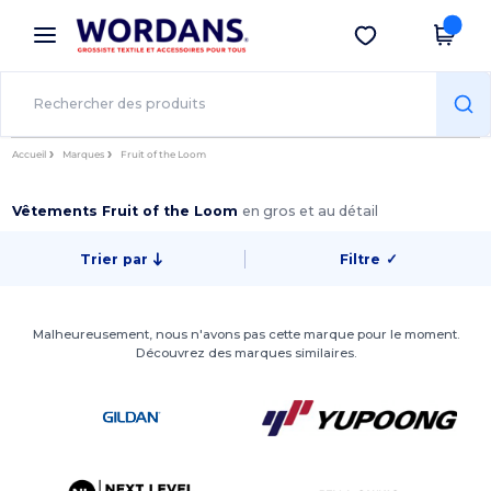
×
Appli Wordans
Obtenir l'appli
Meilleurs prix sur l’app !
Accueil
Marques
Fruit of the Loom
Vêtements Fruit of the Loom
en gros et au détail
Trier par
Filtre
✓
Malheureusement, nous n'avons pas cette marque pour le moment.
Découvrez des marques similaires.