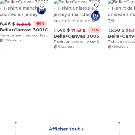
8,46 $
-50%
16,96 $
Bella+Canvas 3001C
11,40 $
13,58 $
-35%
17,48 $
23,4
T-shirt à manches courtes en jersey
Bella+Canvas 3005
Bella+Canv
+62 Couleurs
T-shirt unisexe en jersey à manches courtes et col en V
+6 Couleurs
+3 Couleurs
Afficher tout