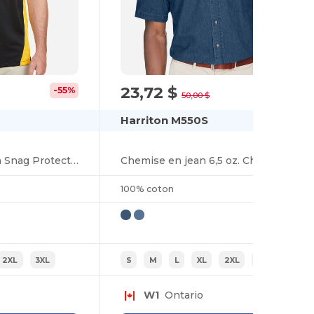
23,72 $
-55%
-53%
50,00 $
Harriton M550S
Polo Hommes Flash Snag Protection Plus Il Colorblock
Chemise en jean 6,5 oz. Chemise en jean à manches courtes
100% coton
2XL
3XL
S
M
L
XL
2XL
3XL
W1
Ontario