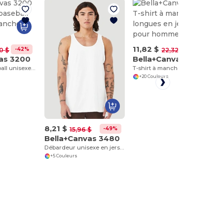
11,82 $
-42%
-47%
0 $
22,32 $
as 3200
Bella+Canvas 3501
T-shirt de baseball unisexe à manches 3/4
T-shirt à manches longues en jersey pour hommes
+20 Couleurs
8,21 $
-49%
15,96 $
Bella+Canvas 3480
Débardeur unisexe en jersey
+5 Couleurs