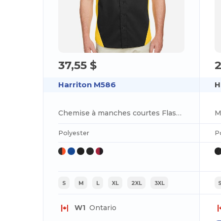
37,55 $
2
Harriton M586
H
Chemise à manches courtes Flash Il Colorblock pour homme
Polyester
P
S
M
L
XL
2XL
3XL
W1
Ontario