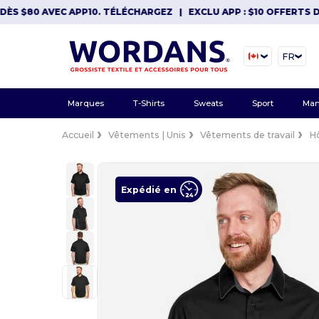
 $80 AVEC APP10. TÉLÉCHARGEZ
|
EXCLU APP : $10 OFFERTS DÈS $
FR
Marques
T-Shirts
Sweats
Sport
Man
Accueil
Vêtements | Unis
Vêtements de travail
Hô
Expédié en