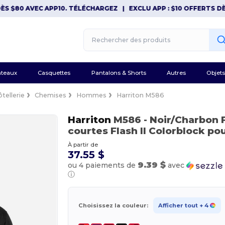
80 AVEC APP10. TÉLÉCHARGEZ
|
EXCLU APP : $10 OFFERTS DÈS $8
teaux
Casquettes
Pantalons & Shorts
Autres
Objets
tellerie
Chemises
Hommes
Harriton M586
Harriton
M586
- Noir/Charbon
courtes Flash Il Colorblock p
À partir de
37.55 $
9.39 $
ou 4 paiements de
avec
ⓘ
Choisissez la couleur:
Afficher tout
+ 4