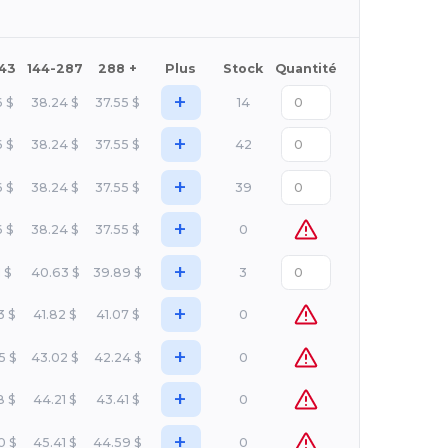
143
144-287
288 +
Plus
Stock
Quantité
+
6
$
38.24
$
37.55
$
14
+
6
$
38.24
$
37.55
$
42
+
6
$
38.24
$
37.55
$
39
+
6
$
38.24
$
37.55
$
0
+
1
$
40.63
$
39.89
$
3
+
3
$
41.82
$
41.07
$
0
+
5
$
43.02
$
42.24
$
0
+
8
$
44.21
$
43.41
$
0
+
0
$
45.41
$
44.59
$
0