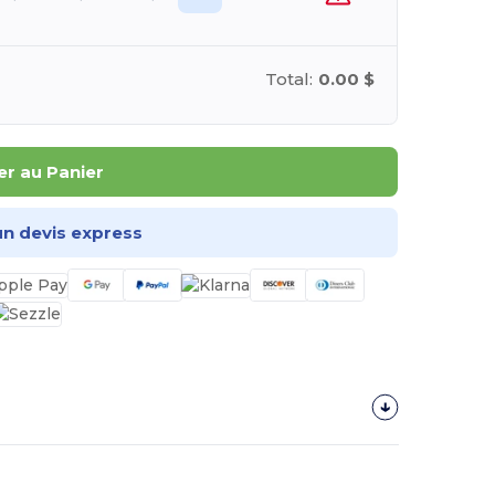
Total:
0.00 $
er au Panier
n devis express