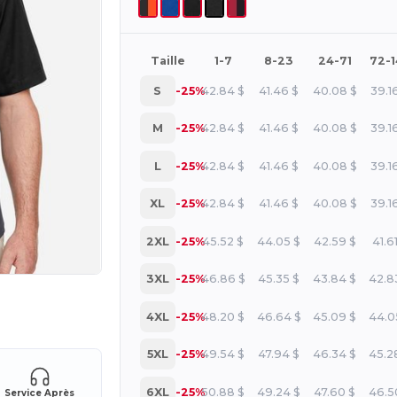
Taille
1-7
8-23
24-71
72-
S
-25%
42.84
$
41.46
$
40.08
$
39.1
M
-25%
42.84
$
41.46
$
40.08
$
39.1
L
-25%
42.84
$
41.46
$
40.08
$
39.1
XL
-25%
42.84
$
41.46
$
40.08
$
39.1
2XL
-25%
45.52
$
44.05
$
42.59
$
41.6
3XL
-25%
46.86
$
45.35
$
43.84
$
42.8
 vos produits
4XL
-25%
48.20
$
46.64
$
45.09
$
44.0
5XL
-25%
49.54
$
47.94
$
46.34
$
45.2
6XL
-25%
50.88
$
49.24
$
47.60
$
46.5
Service Après