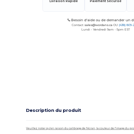
Livraison Rapide
Paiement Sécurisé
Besoin d'aide ou de demander un de
Contact
sales@wordans.ca
OU
(438) 809-
Lundi - Vendredi 9am - 5pm EST
Description du produit
Veuillez noter qu'en raison du calibrage de l'écran, la couleur de l'image du p