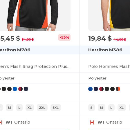
5,45 $
19,84 $
-53%
54,00 $
44,00 $
arriton M786
Harriton M386
Men's Flash Snag Protection Plus IL Colorblock Quarter-Zip
olyester
Polyester
S
M
L
XL
2XL
3XL
S
M
L
XL
W1
Ontario
W1
Ontario