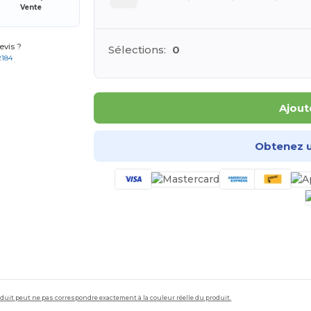
Vente
vis ?
Sélections:
0
2184
Ajout
Obtenez u
roduit peut ne pas correspondre exactement à la couleur réelle du produit.