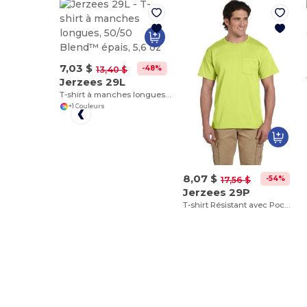
7,03 $
-48%
13,40 $
Jerzees 29L
T-shirt à manches longues, 50/50 Blend™ épais, 5,6 oz
+1 Couleurs
8,07 $
-54%
17,56 $
Jerzees 29P
T-shirt Résistant avec Poche et Col Renforcé