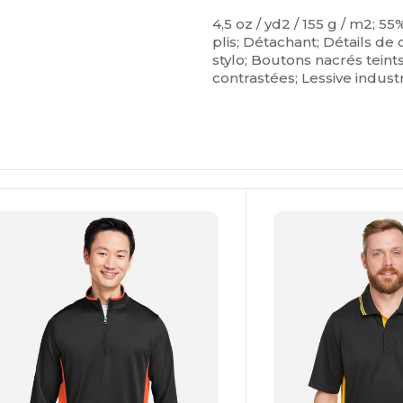
4,5 oz / yd2 / 155 g / m2; 
plis; Détachant; Détails de
stylo; Boutons nacrés tein
contrastées; Lessive indust
Personnalisez-
Le !