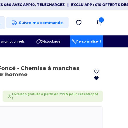
0 AVEC APP10. TÉLÉCHARGEZ
|
EXCLU APP : $10 OFFERTS DÈS $80
Suivre ma commande
 promotionnels
Déstockage
Personnaliser !
 Foncé
- Chemise à manches
our homme
Livraison gratuite à partir de 299 $ pour cet entrepôt
!