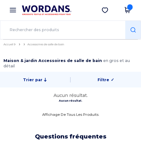
×
Appli Wordans
Obtenir l'appli
Meilleurs prix sur l’app !
Accueil
Accessoires de salle de bain
Maison & jardin Accessoires de salle de bain
en gros et au
détail
Trier par
Filtre
✓
Aucun résultat.
Aucun résultat.
Affichage De Tous Les Produits.
Questions fréquentes