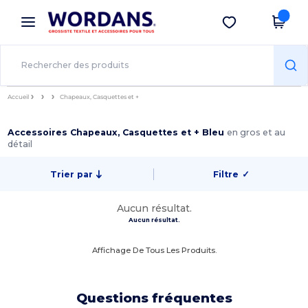
×
Appli Wordans
Obtenir l'appli
Meilleurs prix sur l’app !
Accueil
Chapeaux, Casquettes et +
Accessoires Chapeaux, Casquettes et + Bleu
en gros et au
détail
Trier par
Filtre
✓
Aucun résultat.
Aucun résultat.
Affichage De Tous Les Produits.
Questions fréquentes