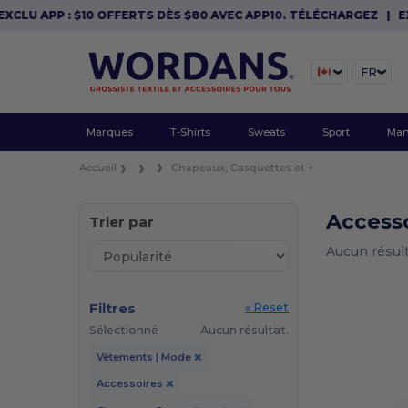
XCLU APP : $10 OFFERTS DÈS $80 AVEC APP10. TÉLÉCHARGEZ
|
EX
FR
Marques
T-Shirts
Sweats
Sport
Man
Accueil
Chapeaux, Casquettes et +
Accesso
Trier par
Aucun résult
Filtres
« Reset
Sélectionné
Aucun résultat.
Vêtements | Mode
Accessoires