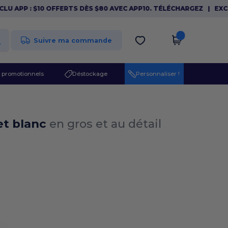
LU APP : $10 OFFERTS DÈS $80 AVEC APP10. TÉLÉCHARGEZ
|
EXCL
Suivre ma commande
 promotionnels
Déstockage
Personnaliser !
et blanc
en gros et au détail