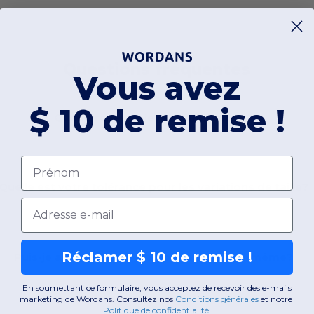
Questions fréquentes
Vous avez
$ 10 de remise !
Quand recevrai-je ma commande ?
Prénom
Quelle est votre tolérance pour les variations de taille?
Email
Réclamer $ 10 de remise !
Puis-je aller chercher ma commande moi-même?
En soumettant ce formulaire, vous acceptez de recevoir des e-mails
marketing de Wordans. Consultez nos
Conditions générales
​
et notre
Politique de confidentialité
.