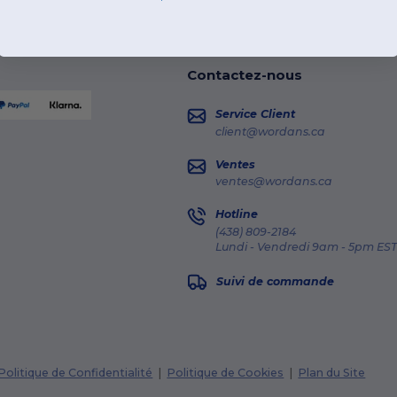
Contactez-nous
Service Client
client@wordans.ca
Ventes
ventes@wordans.ca
Hotline
(438) 809-2184
Lundi - Vendredi 9am - 5pm EST
Suivi de commande
Politique de Confidentialité
|
Politique de Cookies
|
Plan du Site