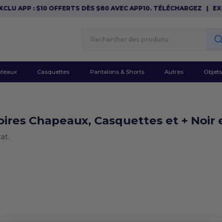
CLU APP : $10 OFFERTS DÈS $80 AVEC APP10. TÉLÉCHARGEZ
|
EXC
teaux
Casquettes
Pantalons & Shorts
Autres
Objets
ires Chapeaux, Casquettes et + Noir 
at.