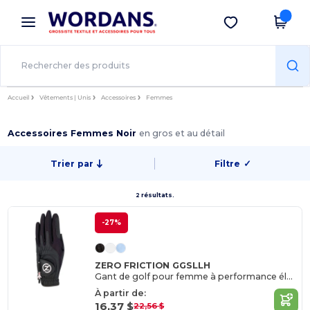
×
Appli Wordans
Obtenir l'appli
Meilleurs prix sur l’app !
Accueil
Vêtements | Unis
Accessoires
Femmes
Accessoires Femmes Noir
en gros et au détail
Trier par
Filtre
✓
2 résultats.
-27%
ZERO FRICTION GGSLLH
Gant de golf pour femme à performance élevée/ Main gauche
À partir de:
16,37 $
22,56 $