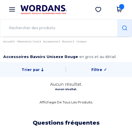
×
Appli Wordans
Obtenir l'appli
Meilleurs prix sur l’app !
Accueil
Vêtements | Unis
Accessoires
Bavoirs
Unisexe
Accessoires Bavoirs Unisexe Rouge
en gros et au détail
Trier par
Filtre
✓
Aucun résultat.
Aucun résultat.
Affichage De Tous Les Produits.
Questions fréquentes