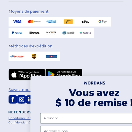
Moyens de paiement
Méthodes d'expédition
Vous avez
Suivez-nous
$ 10 de remise !
2026. Tous droits réservés
Prénom
Conditions Générales
|
Politique de personnalisation
|
Politique de
Confidentialité
|
Politique de Cookies
|
Plan du Site
Email