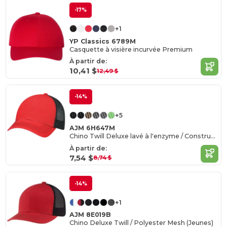
-17%
+1
YP Classics 6789M
Casquette à visière incurvée Premium
À partir de:
10,41 $
12,49 $
-14%
+5
AJM 6H647M
Chino Twill Deluxe lavé à l'enzyme / Construction en maille de polyester souple (dos en maille)
À partir de:
7,54 $
8,74 $
-14%
+1
AJM 8E019B
Chino Deluxe Twill / Polyester Mesh (Jeunes)