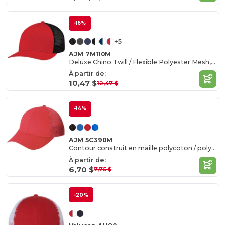
-16%
+5
AJM 7M110M
Deluxe Chino Twill / Flexible Polyester Mesh, 6 Panel Constructed Pro-Round (Mesh Back, Deluxe Fit)
À partir de:
10,47 $
12,47 $
-14%
AJM 5C390M
Contour construit en maille polycoton / polyester (dos en maille)
À partir de:
6,70 $
7,75 $
-20%