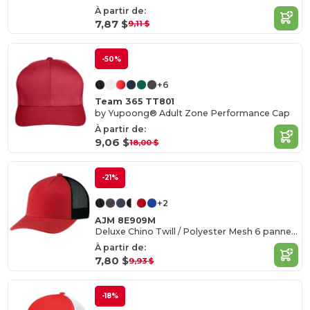
À partir de:
7,87 $
9,11 $
-50%
+6
Team 365 TT801
by Yupoong® Adult Zone Performance Cap
À partir de:
9,06 $
18,00 $
-21%
+2
AJM 8E909M
Deluxe Chino Twill / Polyester Mesh 6 panneaux construits Pro-Round (dos en maille)
À partir de:
7,80 $
9,93 $
-18%