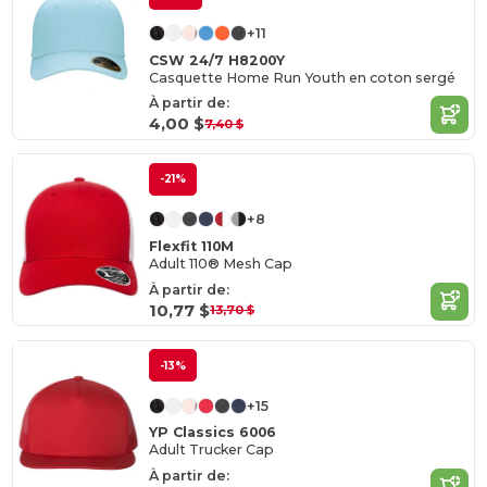
+11
CSW 24/7 H8200Y
Casquette Home Run Youth en coton sergé
À partir de:
4,00 $
7,40 $
-21%
+8
Flexfit 110M
Adult 110® Mesh Cap
À partir de:
10,77 $
13,70 $
-13%
+15
YP Classics 6006
Adult Trucker Cap
À partir de: