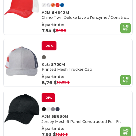
AJM 6H642M
Chino Twill Deluxe lavé à l'enzyme / Construction en maille de polyester souple (dos en maille)
À partir de:
7,54 $
9,18 $
-20%
Kati S700M
Printed Mesh Trucker Cap
À partir de:
8,76 $
10,89 $
-21%
AJM 5B630M
Jersey Mesh 6 Panel Constructed Full-Fit
À partir de:
7,93 $
10,10 $