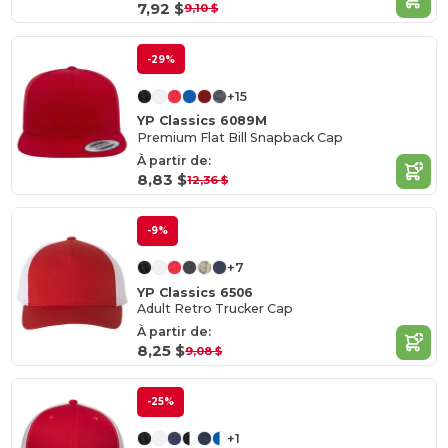
7,92 $
9,10 $
-29%
+15
YP Classics 6089M
Premium Flat Bill Snapback Cap
À partir de:
8,83 $
12,36 $
-9%
+7
YP Classics 6506
Adult Retro Trucker Cap
À partir de:
8,25 $
9,08 $
-25%
+1