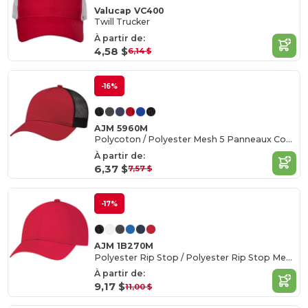
Valucap VC400
Twill Trucker
À partir de:
4,58 $
6,14 $
-16%
AJM 5960M
Polycoton / Polyester Mesh 5 Panneaux Construit Full-Fit-Five (Dos Mesh)
À partir de:
6,37 $
7,57 $
-17%
AJM 1B270M
Polyester Rip Stop / Polyester Rip Stop Mesh 6 Panel Constructed Full-Fit (Mesh Back)
À partir de:
9,17 $
11,00 $