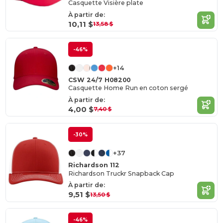
Casquette Visière plate
À partir de:
10,11 $
13,58 $
-46%
+14
CSW 24/7 H08200
Casquette Home Run en coton sergé
À partir de:
4,00 $
7,40 $
-30%
+37
Richardson 112
Richardson Truckr Snapback Cap
À partir de:
9,51 $
13,50 $
-46%