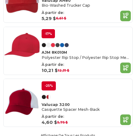
Valucap AH80
Bio-Washed Trucker Cap
À partir de:
5,29 $
6,61 $
-17%
AJM 8K010M
Polyester Rip Stop / Polyester Rip Stop Mesh, 6 panneaux construits Pro-Round (dos en maille)
À partir de:
10,21 $
12,31 $
-25%
Valucap 3200
Casquette Spacer Mesh-Back
À partir de:
4,60 $
5,75 $
Affichage De Tous Les Produits.