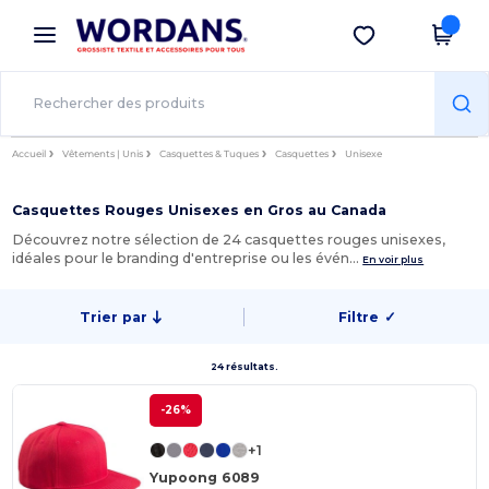
×
Appli Wordans
Obtenir l'appli
Meilleurs prix sur l’app !
Accueil
Vêtements | Unis
Casquettes & Tuques
Casquettes
Unisexe
Casquettes Rouges Unisexes en Gros au Canada
Découvrez notre sélection de 24 casquettes rouges unisexes,
idéales pour le branding d'entreprise ou les évén…
En voir plus
Trier par
Filtre
✓
24 résultats.
-26%
+1
Yupoong 6089