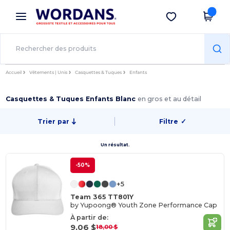
×
Appli Wordans
Obtenir l'appli
Meilleurs prix sur l’app !
Accueil
Vêtements | Unis
Casquettes & Tuques
Enfants
Casquettes & Tuques Enfants Blanc
en gros et au détail
Trier par
Filtre
✓
Un résultat.
-50%
+5
Team 365 TT801Y
by Yupoong® Youth Zone Performance Cap
À partir de:
9,06 $
18,00 $