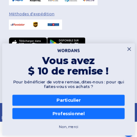
Méthodes d'expédition
Vous avez
Suivez-nous
$ 10 de remise !
Pour bénéficier de votre remise, dites-nous : pour qui
2026. Tous droits réservés
faites-vous vos achats ?
Conditions Générales
|
Politique de personnalisation
|
Politique de
Confidentialité
|
Politique de Cookies
|
Plan du Site
Particulier
Montréal
|
Laval
|
Québec
|
Gatineau
|
Hamilton
|
Toronto
|
Brampton
|
London
|
Ottawa
|
Calgary
|
Edmonton
|
Vancouver
|
Winnipeg
|
Halifax
Professionnel
|
Surrey
|
Mississauga
|
Markham
Non, merci