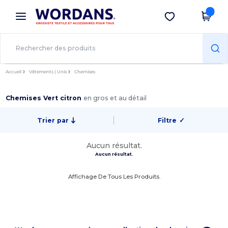
×
Appli Wordans
Obtenir l'appli
Meilleurs prix sur l’app !
Accueil
Vêtements | Unis
Chemises
Chemises Vert citron
en gros et au détail
Trier par
Filtre
✓
Aucun résultat.
Aucun résultat.
Affichage De Tous Les Produits.