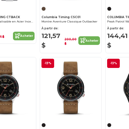
MING CTBACK
Columbia Timing CSC01
COLUMBIA TI
Montre Personnalisable en Acier Inoxydable
Montre Aventure Classique Outbacker
À partir de:
À partir de:
121,57
144,41
Acheter
91 $
200,00
Acheter
$
$
$
-13%
-13%