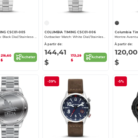
ING CSC01-005
COLUMBIA TIMING CSC01-006
Columbia Ti
Outbacker Watch: Black Dial/Stainless Steel
Outbacker Watch: White Dial/Stainless Steel
Montre Aventu
À partir de:
À partir de:
144,41
120,00
216,60
173,29
Acheter
Acheter
$
$
$
$
-39%
-5%