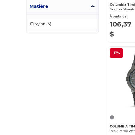
Columbia Tim
Matière
Montre d'Avent
Canada Sportswear Genuine
(3)
À partir de:
106,37
Nylon
(5)
Champion
(133)
$
Columbia
(24)
Columbia Golf
(16)
-17%
Columbia Timing
(16)
Comfort Colors
(18)
Core365
(90)
CSW 24/7
(30)
CX2
(132)
CX2 Hivis
(23)
COLUMBIA TIM
Devon & Jones
(73)