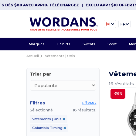
DÈS $80 AVEC APP10. TÉLÉCHARGEZ
|
EXCLU APP : $10 OFFERTS D
FR
Marques
T-Shirts
Sweats
Sport
Man
Accueil
Vêtements | Unis
Vêteme
Trier par
16 résultats.
-30%
Filtres
« Reset
Sélectionné
16 résultats.
Vêtements | Unis
Columbia Timing