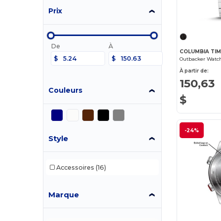
Prix
De
À
COLUMBIA TIM
$
$
À partir de:
150,63
Couleurs
$
-24%
Style
Accessoires
(16)
Marque