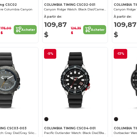
ing CSC02
COLUMBIA TIMING CSC02-001
COLUMBIA TI
ure Columbia Canyon
Canyon Ridge Watch: Black Dial/Camel Leather
À partir de:
À partir de:
109,87
109,87
175,00
126,35
Acheter
Acheter
$
$
$
$
-5%
-13%
ING CSC03-003
COLUMBIA TIMING CSC04-001
COLUMBIA TI
Peak Patrol Watch: Gray Dial/Gray Silicone
Pacific Outlander Watch: Black Dial/Black Silicone