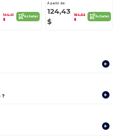
À partir de:
124,43
144,41
164,02
Acheter
Acheter
$
$
$
 ?