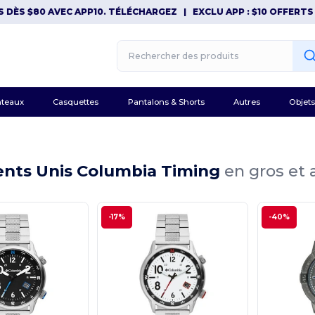
ÈS $80 AVEC APP10. TÉLÉCHARGEZ
|
EXCLU APP : $10 OFFERTS DÈ
teaux
Casquettes
Pantalons & Shorts
Autres
Objets
nts Unis Columbia Timing
en gros et 
-17%
-40%