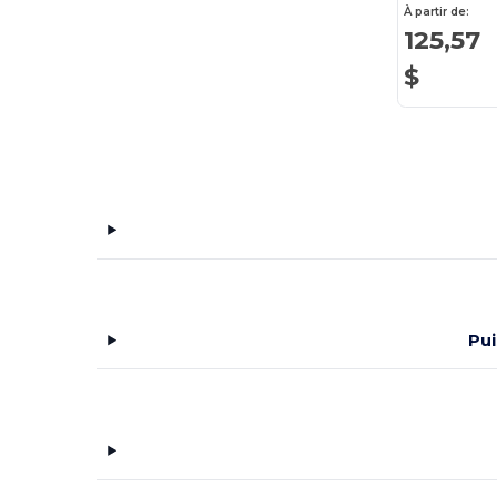
À partir de:
Digital Transfer
(2)
125,57
Dri Duck
(2)
$
EgotierPro
(2)
Elevate
(115)
Flexfit
(19)
Foresight Apparel
(6)
GiftRetail
(150)
Gildan
(125)
Pui
Harriton
(68)
Heritage 54
(9)
Independent Trading Co.
(24)
Jerzees
(14)