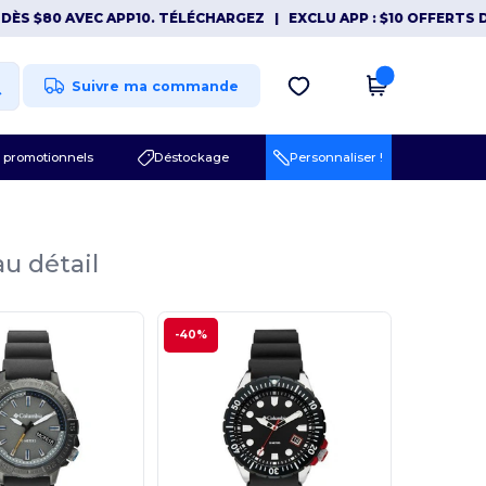
S $80 AVEC APP10. TÉLÉCHARGEZ
|
EXCLU APP : $10 OFFERTS DÈS
Suivre ma commande
 promotionnels
Déstockage
Personnaliser !
au détail
-40%