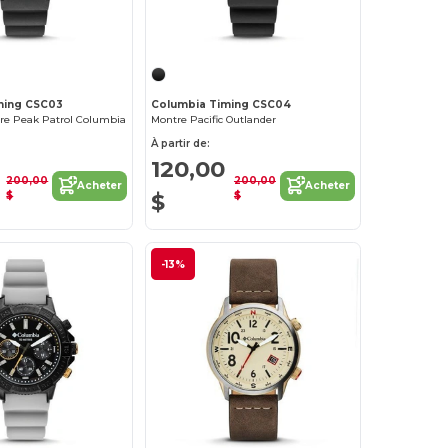
ming CSC03
Columbia Timing CSC04
re Peak Patrol Columbia
Montre Pacific Outlander
À partir de:
120,00
200,00
200,00
Acheter
Acheter
$
$
$
-13%