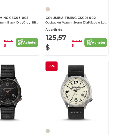
MING CSC03-005
COLUMBIA TIMING CSC01-002
Peak Patrol Watch: Black Dial/Gray Silicone
Outbacker Watch: Stone Dial/Saddle Leather
À partir de:
125,57
151,63
144,41
Acheter
Acheter
$
$
$
-5%