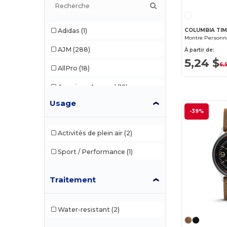
Adidas
(1)
COLUMBIA TI
AJM
(288)
À partir de:
5,24 $
6,
AllPro
(18)
American Apparel
(12)
Usage
Anvil
(3)
-39%
Artisan Collection by Reprime
(6)
Activités de plein air
(2)
Bella+Canvas
Sport / Performance
(51)
(1)
Berne
(3)
Traitement
Blank Activewear
(19)
C2 Sport
(7)
Water-resistant
(2)
Canada Sportswear
(7)