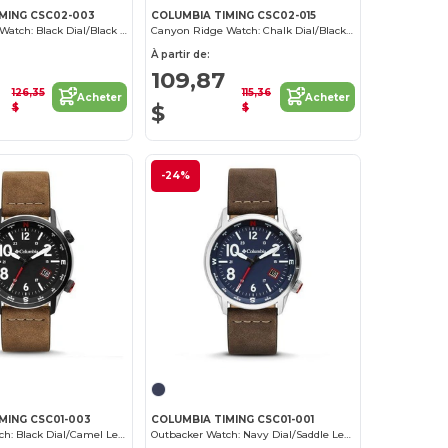
MING CSC02-003
COLUMBIA TIMING CSC02-015
Canyon Ridge Watch: Black Dial/Black Nylon
Canyon Ridge Watch: Chalk Dial/Black Leather
À partir de:
109,87
126,35
115,36
Acheter
Acheter
$
$
$
-24%
MING CSC01-003
COLUMBIA TIMING CSC01-001
Outbacker Watch: Black Dial/Camel Leather
Outbacker Watch: Navy Dial/Saddle Leather