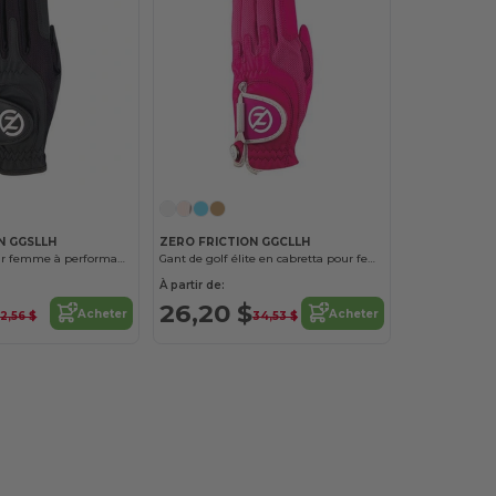
N GGSLLH
ZERO FRICTION GGCLLH
Gant de golf pour femme à performance élevée/ Main gauche
Gant de golf élite en cabretta pour femme/ main gauche
À partir de:
26,20 $
Acheter
Acheter
2,56 $
34,53 $