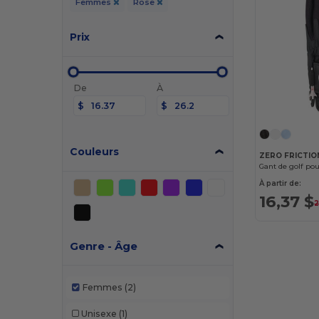
Femmes
Rose
Prix
De
À
$
$
Couleurs
ZERO FRICTIO
À partir de:
16,37 $
2
Genre - Âge
Femmes
(2)
Unisexe
(1)