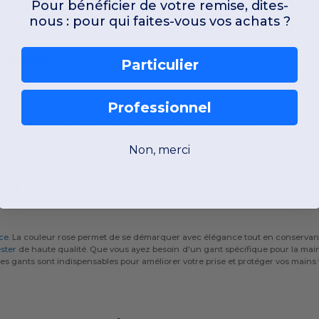
Pour bénéficier de votre remise, dites-
 accrue lors de vos mouvements sportifs.
nous : pour qui faites-vous vos achats ?
spirabilité
Particulier
Professionnel
extérieur. C'est pourquoi nos modèles utilisent souvent des inserts en
maille
ou 
 cuir de chèvre authentique ou de renforts synthétiques sur l'index permet une
galement des
gants pour hommes
ainsi que des
gants unisexe
dans diverses te
Non, merci
erne
ce
. La couleur rose permet de se démarquer avec élégance tout en conservant u
ster
de haute qualité. Que vous ayez besoin d'un gant spécifique pour la mai
res gants sont indispensables pour améliorer votre prise et protéger vos mains 