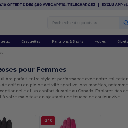
10 OFFERTS DÈS $80 AVEC APP10. TÉLÉCHARGEZ
|
EXCLU APP : $10
teaux
Casquettes
Pantalons & Shorts
Autres
Objets
es
Roses pour Femmes
uilibre parfait entre style et performance avec notre collect
in de golf ou en pleine activité sportive, nos modèles, notam
ceptionnelle et un confort durable au Canada. Explorez des a
 à votre main tout en ajoutant une touche de couleur vive.
-24%