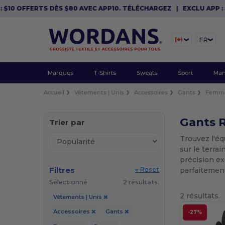
$10 OFFERTS DÈS $80 AVEC APP10. TÉLÉCHARGEZ
|
EXCLU APP : $
FR
Marques
T-Shirts
Sweats
Sport
Man
Accueil
Vêtements | Unis
Accessoires
Gants
Femm
Gants 
Trier par
Trouvez l'éq
sur le terra
précision ex
Filtres
parfaitement
« Reset
Sélectionné
2 résultats.
2 résultats.
Vêtements | Unis
Accessoires
Gants
-27%