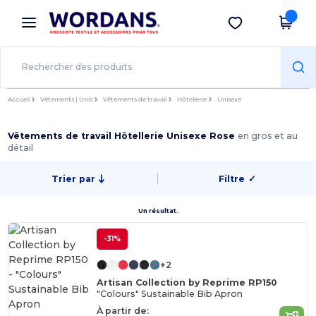
×
Appli Wordans
Obtenir l'appli
Meilleurs prix sur l’app !
Accueil
Vêtements | Unis
Vêtements de travail
Hôtellerie
Unisexe
Vêtements de travail Hôtellerie Unisexe Rose
en gros et au
détail
Trier par
Filtre
✓
Un résultat.
-31%
+2
Artisan Collection by Reprime RP150
"Colours" Sustainable Bib Apron
À partir de: