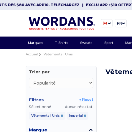
TS DÈS $80 AVEC APP10. TÉLÉCHARGEZ
|
EXCLU APP : $10 OFFERT
FR
Marques
T-Shirts
Sweats
Sport
Man
Accueil
Vêtements | Unis
Vêteme
Trier par
Filtres
« Reset
Sélectionné
Aucun résultat.
Vêtements | Unis
Imperial
Marque