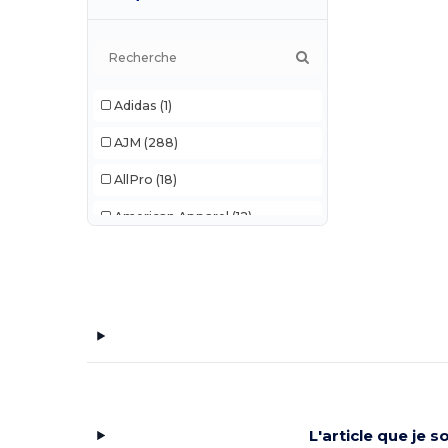
Adidas
(1)
AJM
(288)
AllPro
(18)
American Apparel
(12)
Anvil
(3)
Artisan Collection by Reprime
(6)
Bella+Canvas
(51)
Berne
(3)
Blank Activewear
(19)
L'article que je 