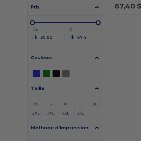
67,40 
Prix
De
À
$
$
Couleurs
Taille
XS
S
M
L
XL
2XL
3XL
4XL
5XL
Méthode d'impression