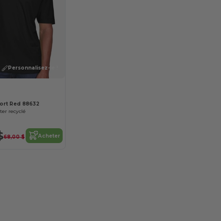
Personnalisez-le !
ort Red 88632
ter recyclé
$
Acheter
68,00 $