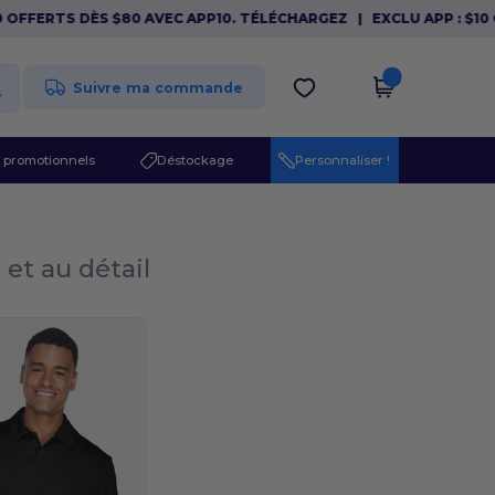
FFERTS DÈS $80 AVEC APP10. TÉLÉCHARGEZ
|
EXCLU APP : $10 OF
Suivre ma commande
 promotionnels
Déstockage
Personnaliser !
 et au détail