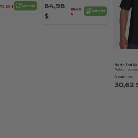
$
64,96
Acheter
110,00 $
110,00
Acheter
$
$
North End Sp
Polo en polyes
À partir de:
30,62 