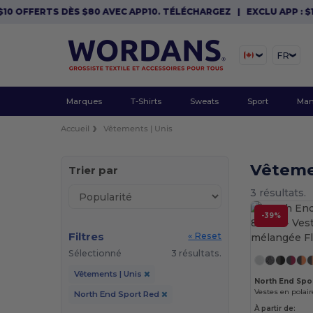
0 OFFERTS DÈS $80 AVEC APP10. TÉLÉCHARGEZ
|
EXCLU APP : $10 
FR
Marques
T-Shirts
Sweats
Sport
Man
Accueil
Vêtements | Unis
Vêteme
Trier par
3 résultats.
-39%
Filtres
« Reset
Sélectionné
3 résultats.
Vêtements | Unis
North End Spo
Vestes en polai
North End Sport Red
À partir de: