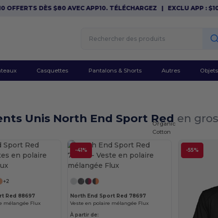
OFFERTS DÈS $80 AVEC APP10. TÉLÉCHARGEZ
|
EXCLU APP : $10 O
teaux
Casquettes
Pantalons & Shorts
Autres
Objets
nts Unis North End Sport Red
en gros
Organic
Cotton
-41%
-55%
+2
rt Red 88697
North End Sport Red 78697
re mélangée Flux
Veste en polaire mélangée Flux
À partir de: