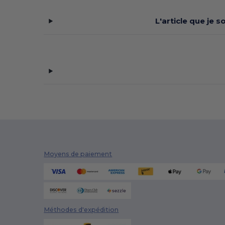
Kati
(4)
L'article que je 
Landmark
(11)
M&O
(26)
Muskoka Trail
(19)
Next Level
(75)
Next Level Apparel
(4)
North End
(45)
North End Sport Red
(3)
Moyens de paiement
Oakley
(3)
On Tour
(7)
Outer Boundary
(1)
Méthodes d'expédition
PUMA
(5)