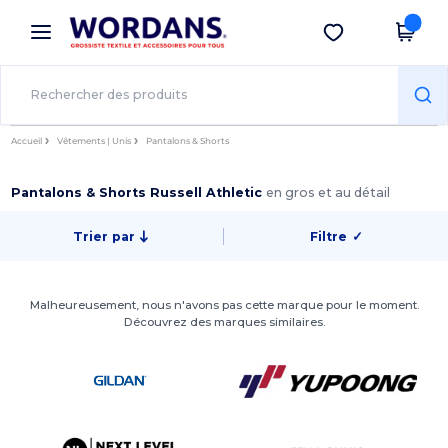
×
Appli Wordans
Obtenir l'appli
Meilleurs prix sur l’app !
Accueil
Vêtements | Unis
Pantalons & Shorts
Pantalons & Shorts Russell Athletic
en gros et au détail
Trier par
Filtre
✓
Malheureusement, nous n'avons pas cette marque pour le moment.
Découvrez des marques similaires.