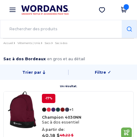
×
Appli Wordans
Obtenir l'appli
Meilleurs prix sur l’app !
Accueil
Vêtements | Unis
Sacs
Sac à dos
Sac à dos Bordeaux
en gros et au détail
Trier par
Filtre
✓
Un résultat.
-17%
+1
Champion 4030NN
Sac à dos essentiel
À partir de:
40,18 $
48,22 $