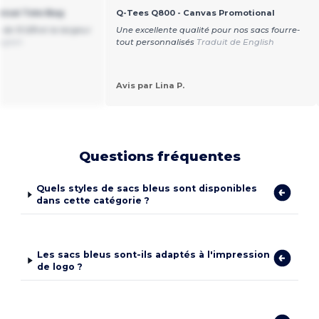
ical Tote Bag
Q-Tees Q800 - Canvas Promotional
 de 15 5/8 et la largeur
Une excellente qualité pour nos sacs fourre-
nglish
tout personnalisés
Traduit de English
Avis par Lina P.
Questions fréquentes
Quels styles de sacs bleus sont disponibles
dans cette catégorie ?
Les sacs bleus sont-ils adaptés à l'impression
de logo ?