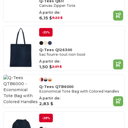
Q-Tees Q611
Canvas Zipper Tote
À partir de:
6,15 $
9,22 $
-25%
Q-Tees Q126300
Sac fourre-tout non tissé
À partir de:
1,50 $
2,01 $
Q-Tees QTB6000
Economical Tote Bag with Colored Handles
À partir de:
2,83 $
-28%