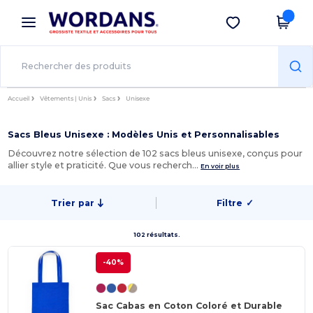
×
Appli Wordans
Obtenir l'appli
Meilleurs prix sur l’app !
Accueil
Vêtements | Unis
Sacs
Unisexe
Sacs Bleus Unisexe : Modèles Unis et Personnalisables
Découvrez notre sélection de 102 sacs bleus unisexe, conçus pour
allier style et praticité. Que vous recherch…
En voir plus
Trier par
Filtre
✓
102 résultats.
-40%
Sac Cabas en Coton Coloré et Durable