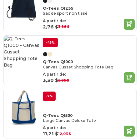
Q-Tees Q1235
Sac de sport non tissé
À partir de:
2,76 $
3,86 $
-45%
Q-Tees Q1000
Canvas Gusset Shopping Tote Bag
À partir de:
3,30 $
5,95 $
-7%
Q-Tees Q1500
Large Canvas Deluxe Tote
À partir de:
11,21 $
12,03 $