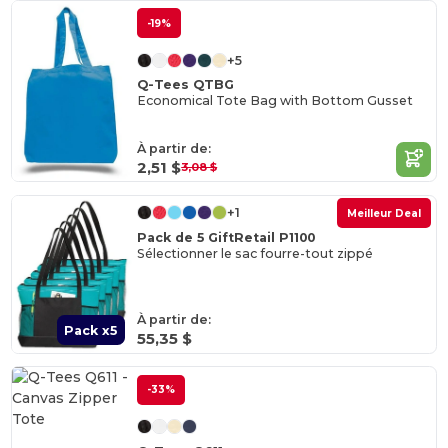
-19%
+5
Q-Tees QTBG
Economical Tote Bag with Bottom Gusset
À partir de:
2,51 $
3,08 $
+1
Meilleur Deal
Pack de 5 GiftRetail P1100
Sélectionner le sac fourre-tout zippé
À partir de:
Pack x5
55,35 $
-33%