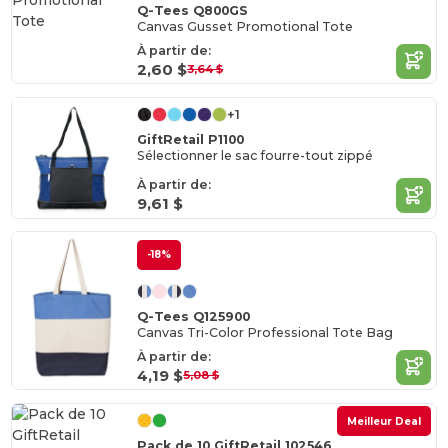
Q-Tees Q800GS
Canvas Gusset Promotional Tote
À partir de:
2,60 $
3,64 $
+1
GiftRetail P1100
Sélectionner le sac fourre-tout zippé
À partir de:
9,61 $
-18%
Q-Tees Q125900
Canvas Tri-Color Professional Tote Bag
À partir de:
4,19 $
5,08 $
Meilleur Deal
Pack de 10 GiftRetail 102546