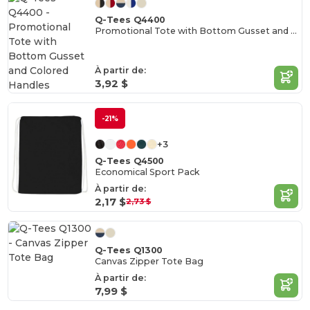
Q-Tees Q4400
Promotional Tote with Bottom Gusset and Colored Handles
À partir de:
3,92 $
-21%
+3
Q-Tees Q4500
Economical Sport Pack
À partir de:
2,17 $
2,73 $
Q-Tees Q1300
Canvas Zipper Tote Bag
À partir de:
7,99 $