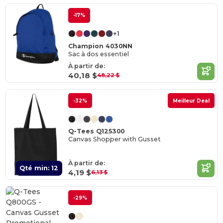
-17%
+1
Champion 4030NN
Sac à dos essentiel
À partir de:
40,18 $
48,22 $
-32%
Meilleur Deal
Q-Tees Q125300
Canvas Shopper with Gusset
À partir de:
Qté min: 12
4,19 $
6,13 $
-29%