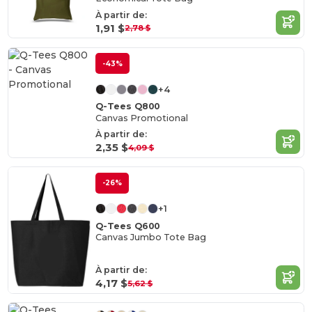
À partir de:
1,91 $
2,78 $
-43%
+4
Q-Tees Q800
Canvas Promotional
À partir de:
2,35 $
4,09 $
-26%
+1
Q-Tees Q600
Canvas Jumbo Tote Bag
À partir de:
4,17 $
5,62 $