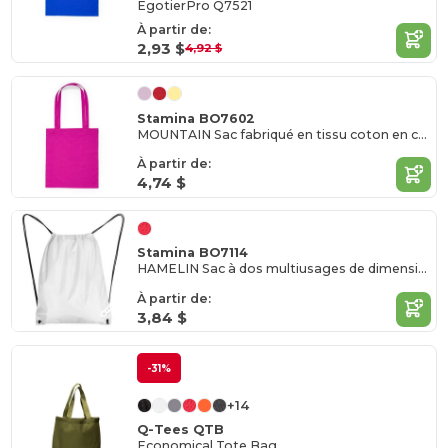
EgotierPro Q7521
À partir de:
2,93 $
4,92 $
Stamina BO7602
MOUNTAIN Sac fabriqué en tissu coton en couleur
À partir de:
4,74 $
Stamina BO7114
HAMELIN Sac à dos multiusages de dimensions 34x42 cm
À partir de:
3,84 $
-31%
+14
Q-Tees QTB
Economical Tote Bag