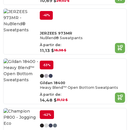
10,69 $
28,02 $
-41%
JERZEES 973MR
NuBlend® Sweatpants
À partir de:
11,13 $
18,98 $
-53%
Gildan 18400
Heavy Blend™ Open Bottom Sweatpants
À partir de:
14,48 $
31,12 $
-42%