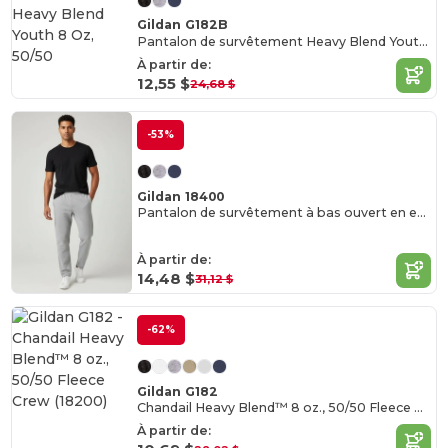
Gildan G182B
Pantalon de survêtement Heavy Blend Youth 8 Oz, 50/50
À partir de:
12,55 $
24,68 $
-53%
Gildan 18400
Pantalon de survêtement à bas ouvert en et coton épais
À partir de:
14,48 $
31,12 $
-62%
Gildan G182
Chandail Heavy Blend™ 8 oz., 50/50 Fleece Crew (18200)
À partir de: