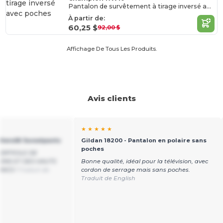
Pantalon de survêtement à tirage inversé avec poches
À partir de:
60,25 $
92,00 $
Affichage De Tous Les Produits.
Avis clients
★ ★ ★ ★ ★
Blend® Sweatpants
Gildan 18200 - Pantalon en polaire sans
poches
DIFFICILE DE
ONS ET DES HAUTS
Bonne qualité, idéal pour la télévision, avec
ANCS !
Traduit de
cordon de serrage mais sans poches.
Traduit de English