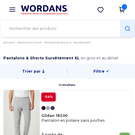
×
Appli Wordans
Obtenir l'appli
Meilleurs prix sur l’app !
Accueil
Vêtements | Unis
Pantalons & Shorts
Survêtement
Pantalons & Shorts Survêtement XL
en gros et au détail
Trier par
Filtre
✓
11 résultats.
-54%
Gildan 18200
Pantalon en polaire sans poches
À partir de: