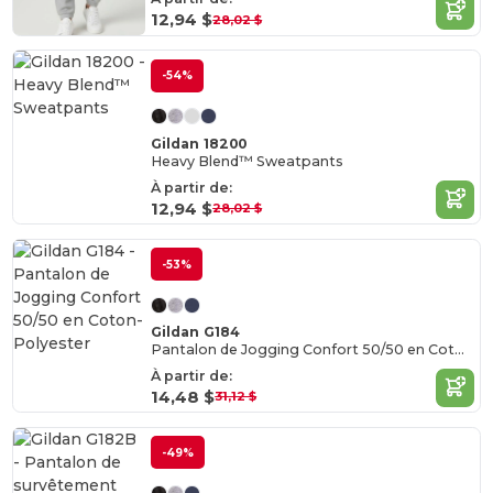
12,94 $
28,02 $
-54%
Gildan 18200
Heavy Blend™ Sweatpants
À partir de:
12,94 $
28,02 $
-53%
Gildan G184
Pantalon de Jogging Confort 50/50 en Coton-Polyester
À partir de:
14,48 $
31,12 $
-49%