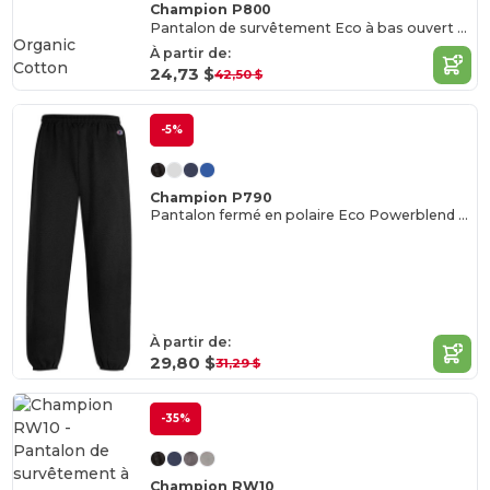
Champion P800
Pantalon de survêtement Eco à bas ouvert et poches
Organic
À partir de:
Cotton
24,73 $
42,50 $
-5%
Champion P790
Pantalon fermé en polaire Eco Powerblend pour les jeunes
À partir de:
29,80 $
31,29 $
-35%
Champion RW10