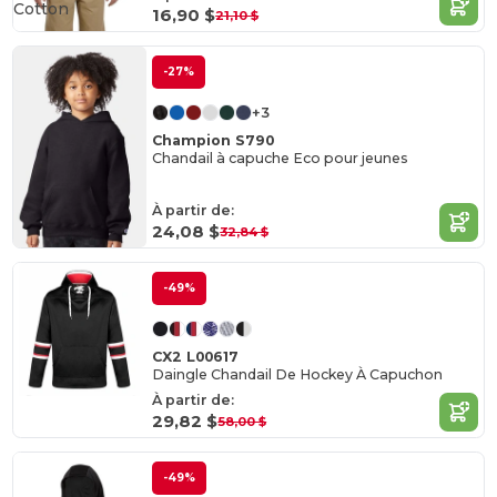
Cotton
16,90 $
21,10 $
-27%
+3
Champion S790
Chandail à capuche Eco pour jeunes
À partir de:
24,08 $
32,84 $
-49%
CX2 L00617
Daingle Chandail De Hockey À Capuchon
À partir de:
29,82 $
58,00 $
-49%