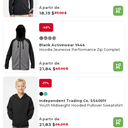
À partir de:
18,19 $
37,00 $
-49%
Blank Activewear Y444
Hoodie Jeunesse Performance Zip Complet
À partir de:
21,84 $
43,00 $
-17%
Independent Trading Co. SS4001Y
Youth Midweight Hooded Pullover Sweatshirt
À partir de:
21,83 $
26,20 $