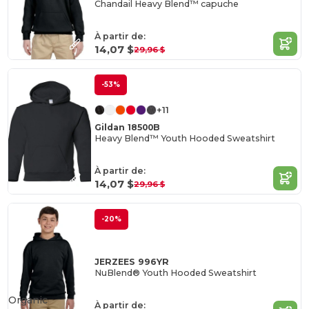
Chandail Heavy Blend™ capuche
À partir de:
14,07 $
29,96 $
-53%
+11
Gildan 18500B
Heavy Blend™ Youth Hooded Sweatshirt
À partir de:
14,07 $
29,96 $
-20%
JERZEES 996YR
NuBlend® Youth Hooded Sweatshirt
Organic
À partir de: