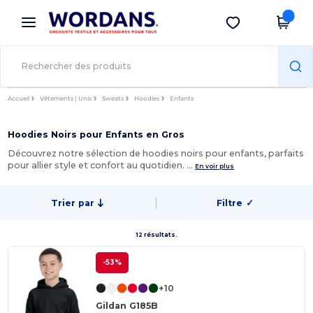
×
Appli Wordans
Obtenir l'appli
Meilleurs prix sur l’app !
Accueil
Vêtements | Unis
Sweats
Hoodies
Enfants
Hoodies Noirs pour Enfants en Gros
Découvrez notre sélection de hoodies noirs pour enfants, parfaits
pour allier style et confort au quotidien. …
En voir plus
Trier par
Filtre
✓
12 résultats.
-53%
+10
Gildan G185B