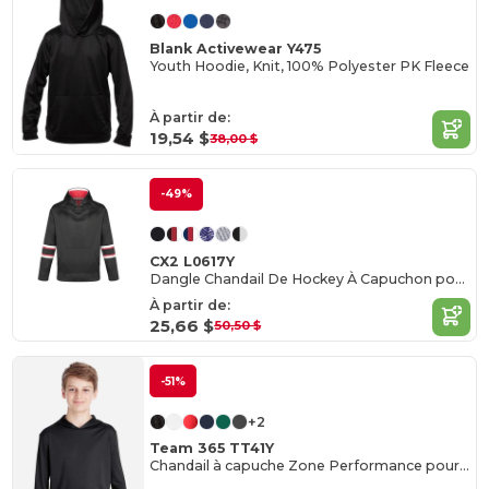
Blank Activewear Y475
Youth Hoodie, Knit, 100% Polyester PK Fleece
À partir de:
19,54 $
38,00 $
-49%
CX2 L0617Y
Dangle Chandail De Hockey À Capuchon pour jeune
À partir de:
25,66 $
50,50 $
-51%
+2
Team 365 TT41Y
Chandail à capuche Zone Performance pour jeune