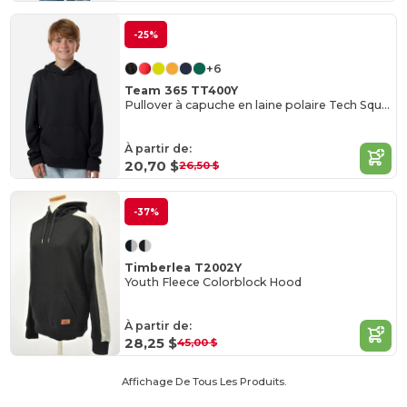
-25%
+6
Team 365 TT400Y
Pullover à capuche en laine polaire Tech Squad pour les jeunes
À partir de:
20,70 $
26,50 $
-37%
Timberlea T2002Y
Youth Fleece Colorblock Hood
À partir de:
28,25 $
45,00 $
Affichage De Tous Les Produits.