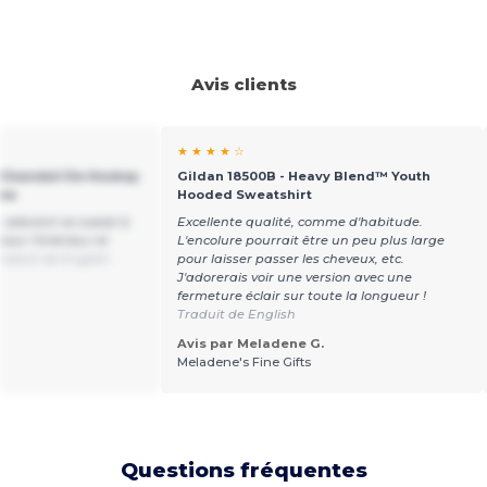
Avis clients
★ ★ ★ ★ ☆
 Chandail De Hockey
Gildan 18500B - Heavy Blend™ Youth
une
Hooded Sweatshirt
s adorent ce sweat à
Excellente qualité, comme d'habitude.
pour l'intérieur et
L'encolure pourrait être un peu plus large
raduit de English
pour laisser passer les cheveux, etc.
J'adorerais voir une version avec une
fermeture éclair sur toute la longueur !
Traduit de English
Avis par Meladene G.
Meladene's Fine Gifts
Questions fréquentes