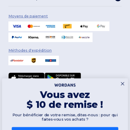
Moyens de paiement
Méthodes d'expédition
Vous avez
Suivez-nous
$ 10 de remise !
Pour bénéficier de votre remise, dites-nous : pour qui
2026. Tous droits réservés
faites-vous vos achats ?
Conditions Générales
|
Politique de personnalisation
|
Politique de
Confidentialité
|
Politique de Cookies
|
Plan du Site