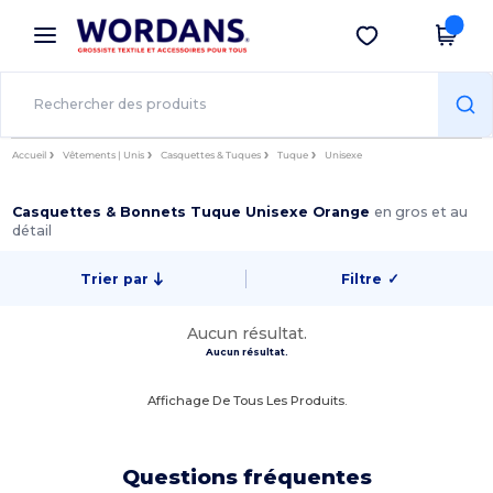
×
Appli Wordans
Obtenir l'appli
Meilleurs prix sur l’app !
Accueil
Vêtements | Unis
Casquettes & Tuques
Tuque
Unisexe
Casquettes & Bonnets Tuque Unisexe Orange
en gros et au
détail
Trier par
Filtre
✓
Aucun résultat.
Aucun résultat.
Affichage De Tous Les Produits.
Questions fréquentes