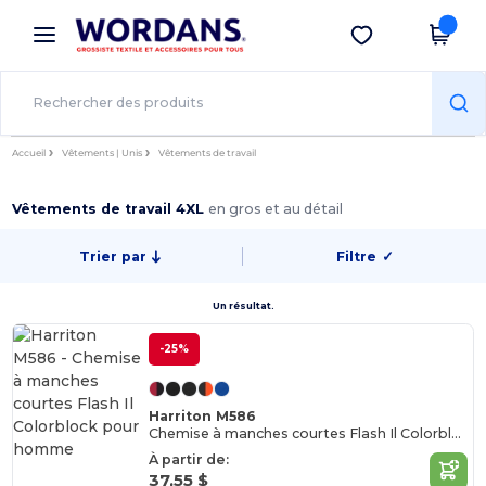
×
Appli Wordans
Obtenir l'appli
Meilleurs prix sur l’app !
Accueil
Vêtements | Unis
Vêtements de travail
Vêtements de travail 4XL
en gros et au détail
Trier par
Filtre
✓
Un résultat.
-25%
Harriton M586
Chemise à manches courtes Flash Il Colorblock pour homme
À partir de:
37,55 $