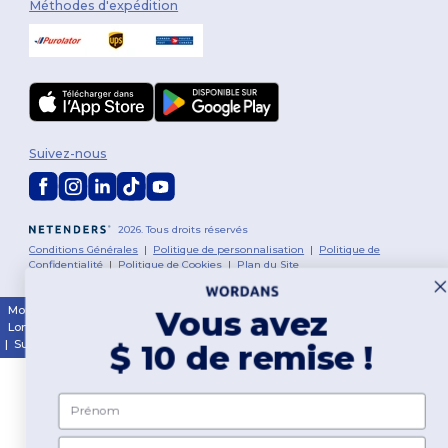
Méthodes d'expédition
Suivez-nous
2026. Tous droits réservés
Conditions Générales
|
Politique de personnalisation
|
Politique de
Confidentialité
|
Politique de Cookies
|
Plan du Site
Montréal
|
Laval
|
Québec
|
Gatineau
|
Hamilton
|
Toronto
|
Brampton
|
Vous avez
London
|
Ottawa
|
Calgary
|
Edmonton
|
Vancouver
|
Winnipeg
|
Halifax
|
Surrey
|
Mississauga
|
Markham
$ 10 de remise !
Prénom
Email