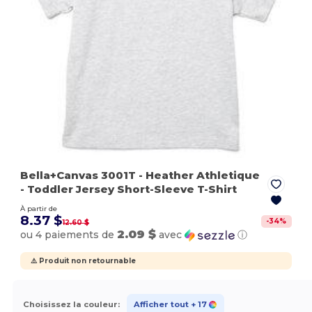
Bella+Canvas 3001T
- Heather Athletique
- Toddler Jersey Short-Sleeve T-Shirt
À partir de
8.37 $
-
34
%
12.60 $
2.09 $
ou 4 paiements de
avec
ⓘ
⚠️ Produit non retournable
Choisissez la couleur:
Afficher tout
+ 17