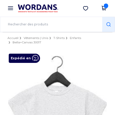
×
Appli Wordans
Obtenir l'appli
Meilleurs prix sur l’app !
Accueil
Vêtements | Unis
T-Shirts
Enfants
Bella+Canvas 3001T
Expédié en