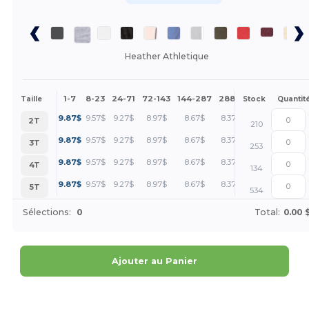
Heather Athletique
1-7
8-23
24-71
72-143
144-287
288 +
Plus
Taille
Stock
Quantit
+
9.87
$
9.57
$
9.27
$
8.97
$
8.67
$
8.37
$
2T
210
+
9.87
$
9.57
$
9.27
$
8.97
$
8.67
$
8.37
$
3T
253
+
9.87
$
9.57
$
9.27
$
8.97
$
8.67
$
8.37
$
4T
134
+
9.87
$
9.57
$
9.27
$
8.97
$
8.67
$
8.37
$
5T
534
Sélections:
0
Total:
0.00 
Ajouter au Panier
Personnalisez-le !