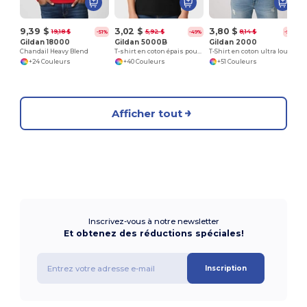
9,39 $
3,02 $
3,80 $
19,18 $
5,92 $
8,14 $
-51%
-49%
-53%
Gildan 18000
Gildan 5000B
Gildan 2000
Chandail Heavy Blend
T-shirt en coton épais pour jeunes 8,8 oz
T-Shirt en coton ultra lourd pour adultes
+24 Couleurs
+40 Couleurs
+51 Couleurs
Afficher tout
Inscrivez-vous à notre newsletter
Et obtenez des réductions spéciales!
Inscription