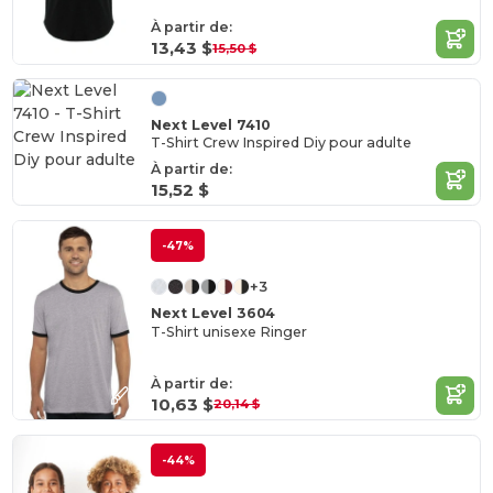
À partir de:
13,43 $
15,50 $
Next Level 7410
T-Shirt Crew Inspired Diy pour adulte
À partir de:
15,52 $
-47%
+3
Next Level 3604
T-Shirt unisexe Ringer
À partir de:
10,63 $
20,14 $
-44%