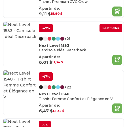
T-shirt Premium CVC Crew
À partir de:
9,11 $
15,80 $
-47%
Best Seller
+21
Next Level 1533
Camisole Idéal Racerback
À partir de:
6,01 $
11,34 $
-47%
+22
Next Level 1540
T-shirt Femme Confort et Élégance en V
À partir de:
6,47 $
12,32 $
-51%