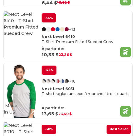
6,44 $
16,62 $
-56%
+13
Next Level 6410
T-Shirt Premium Fitted Sueded Crew
À partir de:
10,33 $
23,26 $
-42%
+16
Next Level 6051
T-shirt raglan unisexe à manches trois-quarts en tri-blende
Made
À partir de:
in
US
13,65 $
23,40 $
-38%
Best Seller