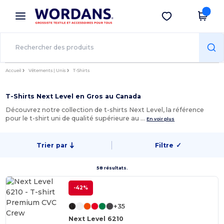
×
Appli Wordans
Obtenir l'appli
Meilleurs prix sur l’app !
Accueil
Vêtements | Unis
T-Shirts
T-Shirts Next Level en Gros au Canada
Découvrez notre collection de t-shirts Next Level, la référence
pour le t-shirt uni de qualité supérieure au …
En voir plus
Trier par
Filtre
✓
58 résultats.
-42%
+35
Next Level 6210