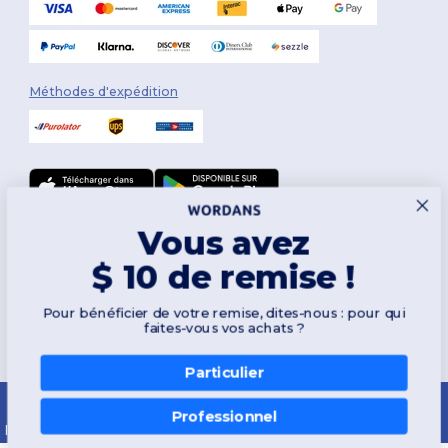
Méthodes d'expédition
Vous avez
Suivez-nous
$ 10 de remise !
Pour bénéficier de votre remise, dites-nous : pour qui
2026. Tous droits réservés
faites-vous vos achats ?
Conditions Générales
|
Politique de personnalisation
|
Politique de
Confidentialité
|
Politique de Cookies
|
Plan du Site
Particulier
Montréal
|
Laval
|
Québec
|
Gatineau
|
Hamilton
|
Toronto
|
Brampton
|
London
|
Ottawa
|
Calgary
|
Edmonton
|
Vancouver
|
Winnipeg
|
Halifax
Professionnel
|
Surrey
|
Mississauga
|
Markham