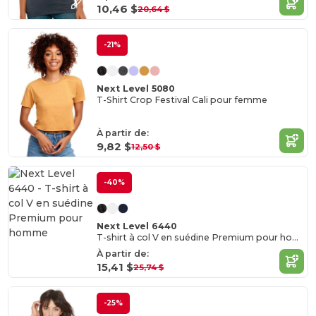
10,46 $
20,64 $
-21%
Next Level 5080
T-Shirt Crop Festival Cali pour femme
À partir de:
9,82 $
12,50 $
-40%
Next Level 6440
T-shirt à col V en suédine Premium pour homme
À partir de:
15,41 $
25,74 $
-25%