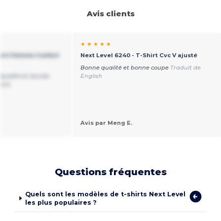
Avis clients
★ ★ ★ ★ ★
shirt Femme Confort
Next Level 6240 - T-Shirt Cvc V ajusté
Bonne qualité et bonne coupe
Traduit de
qualité et service
English
nné.
Avis par Meng E.
Questions fréquentes
Quels sont les modèles de t-shirts Next Level
les plus populaires ?