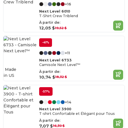
+16
Next Level 6010
T-Shirt Crew Triblend
À partir de:
12,05 $
19,52 $
-41%
+11
Next Level 6733
Camisole Next Level™
Made
À partir de:
in
US
10,74 $
18,32 $
-57%
+14
Next Level 3900
T-shirt Confortable et Élégant pour Tous
À partir de:
7,07 $
16,30 $