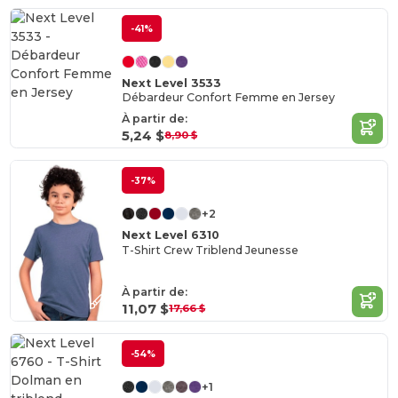
-41%
Next Level 3533
Débardeur Confort Femme en Jersey
À partir de:
5,24 $
8,90 $
-37%
+2
Next Level 6310
T-Shirt Crew Triblend Jeunesse
À partir de:
11,07 $
17,66 $
-54%
+1