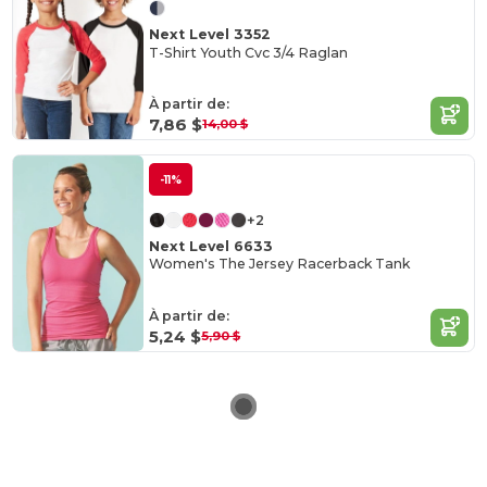
Next Level 3352
T-Shirt Youth Cvc 3/4 Raglan
À partir de:
7,86 $
14,00 $
-11%
+2
Next Level 6633
Women's The Jersey Racerback Tank
À partir de:
5,24 $
5,90 $