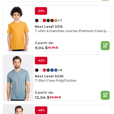
-39%
+7
Next Level 3310
T-shirt à manches courtes Premium Crew pour jeunes
À partir de:
9,04 $
14,74 $
-42%
+8
Next Level 6200
T-Shirt Crew Poly/Cotton
À partir de:
12,04 $
20,66 $
-46%