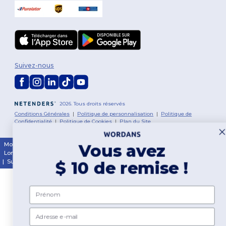
Suivez-nous
2026. Tous droits réservés
Conditions Générales
|
Politique de personnalisation
|
Politique de
Confidentialité
|
Politique de Cookies
|
Plan du Site
Vous avez
Montréal
|
Laval
|
Québec
|
Gatineau
|
Hamilton
|
Toronto
|
Brampton
|
London
|
Ottawa
|
Calgary
|
Edmonton
|
Vancouver
|
Winnipeg
|
Halifax
$ 10 de remise !
|
Surrey
|
Mississauga
|
Markham
Prénom
Email