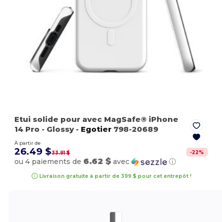
Etui solide pour avec MagSafe® iPhone
14 Pro
- Glossy
-
Egotier
798-20689
À partir de
26.49 $
-
22
%
33.91 $
6.62 $
ou 4 paiements de
avec
ⓘ
Livraison gratuite à partir de 399 $ pour cet entrepôt !