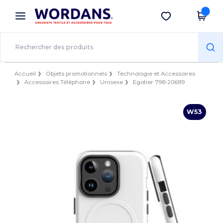
×
Appli Wordans
Obtenir l'appli
Meilleurs prix sur l’app !
Accueil
Objets promotionnels
Technologie et Accessoires
Accessoires Téléphone
Unisexe
Egotier 798-20689
W53