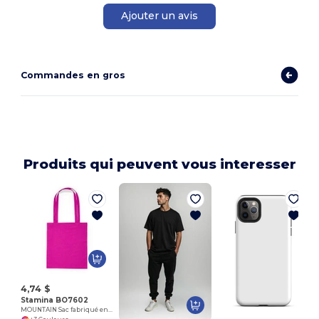
Ajouter un avis
Commandes en gros
Produits qui peuvent vous interesser
E
4,74 $
Stamina BO7602
MOUNTAIN Sac fabriqué en tissu coton en couleur