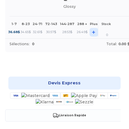
Glossy
1-7
8-23
24-71
72-143
144-287
288 +
Plus
Stock
+
36.68
$
34.65
$
32.61
$
30.57
$
28.53
$
26.49
$
0
Sélections:
0
Total:
0.00 
Personnalisez-le !
Devis Express
Livraison Rapide