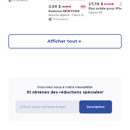
+3 Couleurs
27,76 $
34,70 $
-20%
3,99 $
19,99 $
-80%
Etui solide pour iPhone®
Radsow NEWYORK
Egotier 601
Radsow Apparel - Fleece Jogger NEW YORK
+4 Couleurs
Afficher tout
Inscrivez-vous à notre newsletter
Et obtenez des réductions spéciales!
Inscription