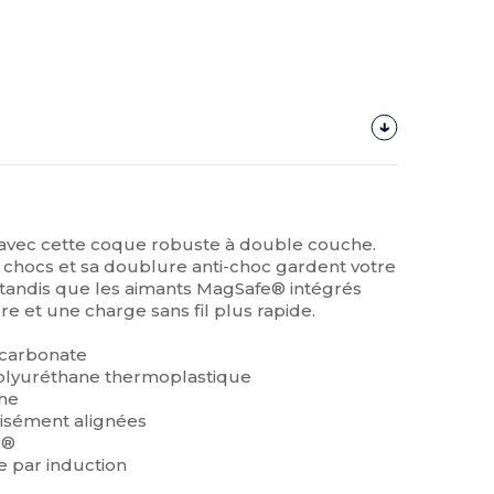
avec cette coque robuste à double couche.
 chocs et sa doublure anti-choc gardent votre
, tandis que les aimants MagSafe® intégrés
re et une charge sans fil plus rapide.
ycarbonate
polyuréthane thermoplastique
che
cisément alignées
e®
e par induction