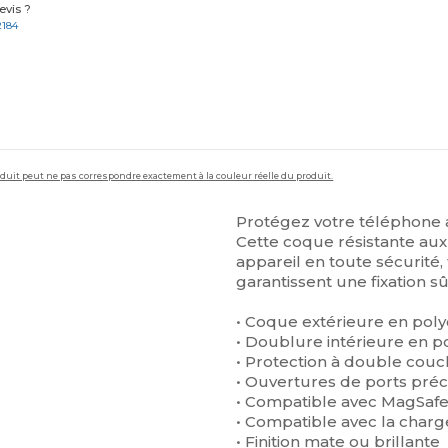
vis ?
2184
roduit peut ne pas correspondre exactement à la couleur réelle du produit.
Protégez votre téléphone 
Cette coque résistante aux
appareil en toute sécurité
garantissent une fixation sû
• Coque extérieure en pol
• Doublure intérieure en 
• Protection à double cou
• Ouvertures de ports pré
• Compatible avec MagSaf
• Compatible avec la charg
• Finition mate ou brillante