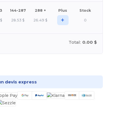
43
144-287
288 +
Plus
Stock
+
$
28.53
$
26.49
$
0
Total:
0.00 $
onnalisez-le !
n devis express