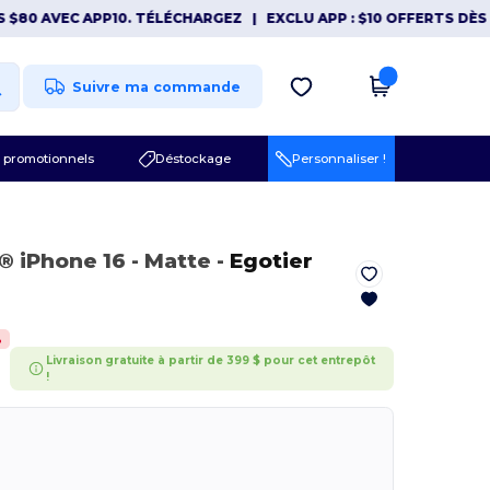
0 AVEC APP10. TÉLÉCHARGEZ
|
EXCLU APP : $10 OFFERTS DÈS $80
Suivre ma commande
 promotionnels
Déstockage
Personnaliser !
e® iPhone 16
- Matte
-
Egotier
%
Livraison gratuite à partir de 399 $ pour cet entrepôt
!