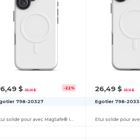
26,49 $
26,49 $
-22%
33,91 $
33,11 $
gotier 798-20327
Egotier 798-2033
Etui solide pour avec MagSafe® iPhone 16