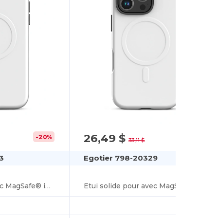
26,49 $
-20%
-20%
33,11 $
3
Egotier 798-20329
Etui solide pour avec MagSafe® iPhone 16 Plus
Etui solide pour avec MagSafe® iPhone 16 Pro