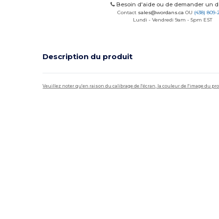
Besoin d'aide ou de demander un de
Contact
sales@wordans.ca
OU
(438) 809-
Lundi - Vendredi 9am - 5pm EST
Description du produit
Veuillez noter qu'en raison du calibrage de l'écran, la couleur de l'image du p
Personnalisé
Stock élévé