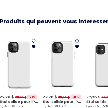
Produits qui peuvent vous interesse
27,76 $
27,76 $
27,76 $
-25%
-25%
37,20 $
37,20 $
38,
Etui solide pour iPhone 11 Pro Max
Etui solide pour iPhone 11 Pro
Egotier 601-15383
Egotier 601-15382
Egotier 601-1538