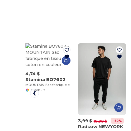
4,74 $
Stamina BO7602
MOUNTAIN Sac fabriqué en tissu coton en couleur
+3 Couleurs
3,99 $
-80%
19,99 $
Radsow NEWYORK