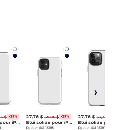
r
27,76 $
27,76 $
-29%
-29%
-17%
86 $
38,86 $
33,31 $
Etui solide pour iPhone 11
Etui solide pour iPhone 12 mini
Etui solide pour iPhone 12 Pro Max
1
Egotier 601-15385
Egotier 601-15387