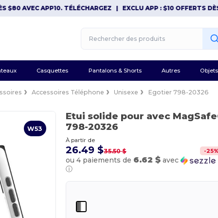
80 AVEC APP10. TÉLÉCHARGEZ
|
EXCLU APP : $10 OFFERTS DÈS $8
teaux
Casquettes
Pantalons & Shorts
Autres
Objets
ssoires
Accessoires Téléphone
Unisexe
Egotier 798-20326
Etui solide pour avec MagSaf
798-20326
W53
À partir de
26.49 $
-
25
35.50 $
6.62 $
ou 4 paiements de
avec
ⓘ