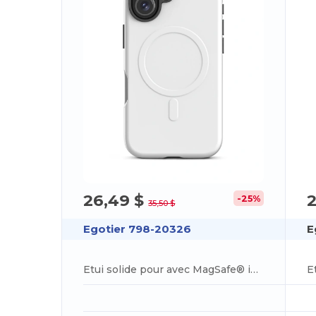
26,49 $
-25%
35,50 $
Egotier 798-20326
E
Etui solide pour avec MagSafe® iPhone 16