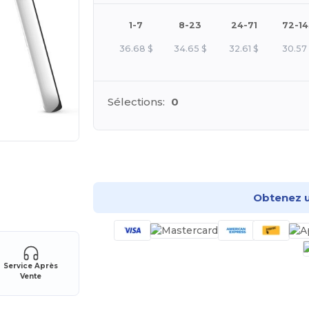
1-7
8-23
24-71
72-1
36.68
$
34.65
$
32.61
$
30.57
Sélections:
0
Pers
Obtenez u
Service Après
Vente