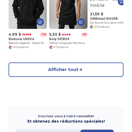
21,59 $
GiftRetail 100058
Sac fourre-tout pour ordinateur portable - bureau mobile
+2 Couleurs
4,99 $
5,30 $
19,99 $
6,29 $
-75%
-16%
Radsow UXX04
Roly DE9129
Radsow Apparel - Sweat Shirt à capuche London pour hommes
Tablier Long avec Poches et Liens Assortis DUCASSE
+4 Couleurs
+1 Couleurs
Afficher tout
Inscrivez-vous à notre newsletter
Et obtenez des réductions spéciales!