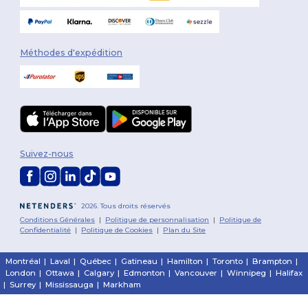
Méthodes d'expédition
Suivez-nous
2026. Tous droits réservés
Conditions Générales
|
Politique de personnalisation
|
Politique de
Confidentialité
|
Politique de Cookies
|
Plan du Site
Montréal
|
Laval
|
Québec
|
Gatineau
|
Hamilton
|
Toronto
|
Brampton
|
London
|
Ottawa
|
Calgary
|
Edmonton
|
Vancouver
|
Winnipeg
|
Halifax
|
Surrey
|
Mississauga
|
Markham