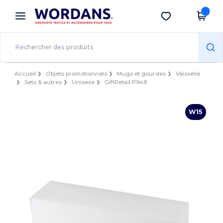
×
Appli Wordans
Obtenir l'appli
Meilleurs prix sur l’app !
Accueil
Objets promotionnels
Mugs et gourdes
Vaisselle
Sets & autres
Unisexe
GiftRetail P948
W15