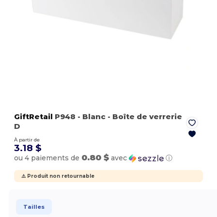
GiftRetail
P948
- Blanc
- Boîte de verrerie
D
À partir de
3.18 $
0.80 $
ou 4 paiements de
avec
ⓘ
⚠️ Produit non retournable
Tailles