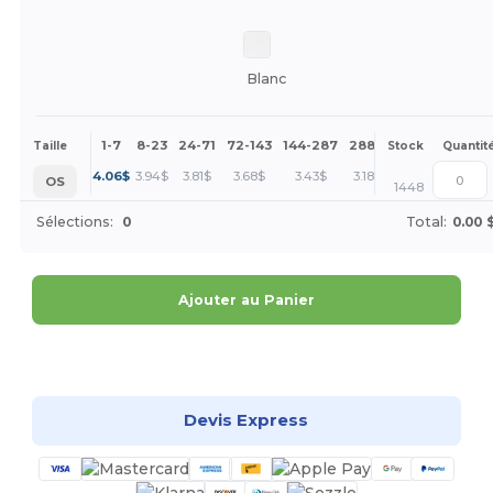
Blanc
1-7
8-23
24-71
72-143
144-287
288 +
Plus
Taille
Stock
Quantit
+
4.06
$
3.94
$
3.81
$
3.68
$
3.43
$
3.18
$
OS
1448
Sélections:
0
Total:
0.00 
Ajouter au Panier
Personnalisez-le !
Devis Express