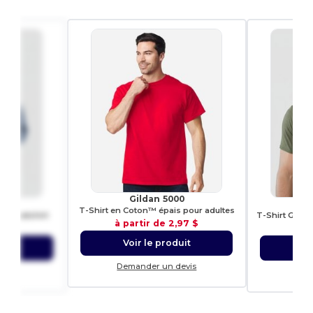
Gildan 5000
00
G
T-Shirt en Coton™ épais pour adultes
 Sweatshirt
à partir de
2,97 $
,66 $
à p
Voir le produit
uit
Vo
Demander un devis
evis
Dem