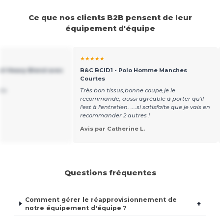
Ce que nos clients B2B pensent de leur
équipement d'équipe
★★★★★
ail Heavy Blend avec
B&C BCID1 - Polo Homme Manches
Courtes
nts
Très bon tissus,bonne coupe,je le
recommande, aussi agréable à porter qu'il
l'est à l'entretien. ....si satisfaite que je vais en
recommander 2 autres !
Avis par Catherine L.
Questions fréquentes
Comment gérer le réapprovisionnement de
+
notre équipement d'équipe ?