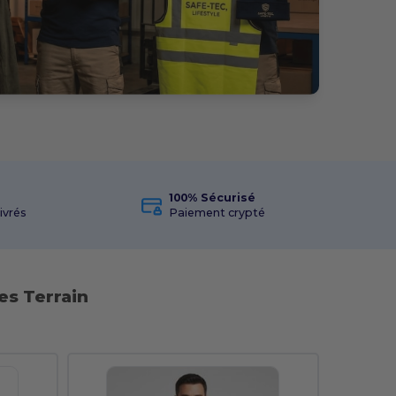
100% Sécurisé
livrés
Paiement crypté
es Terrain