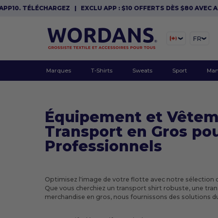
10. TÉLÉCHARGEZ
|
EXCLU APP : $10 OFFERTS DÈS $80 AVEC APP1
FR
Marques
T-Shirts
Sweats
Sport
Man
Équipement et Vêtem
Transport en Gros po
Professionnels
Optimisez l'image de votre flotte avec notre sélection
Que vous cherchiez un transport shirt robuste, une tra
merchandise en gros, nous fournissons des solutions d