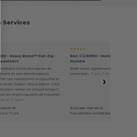
s Services
★★★★★
600 - Heavy Blend™ Full-Zip
B&C CGJM950 - Veste Capuche Sof
weatshirt
Homme
opriétaire d'une entreprise de
Belle veste, également facile à impri
ment et nos déménageurs
porte bien.
Traduit de Dutch
ter vos sweatshirts à capuche et
e éclair Gildan Heavy blend. C'est
éal pour rester au chaud lorsqu'il
 tout en étant capable de travailler
uit de English
Bonnie M.
Avis par Aaron d.
nd a Truck
Paardentaxi Amsterdam