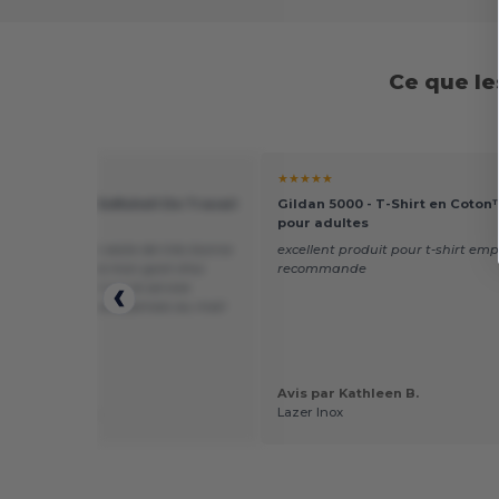
Ce que le
☆
★★★★★
 RS450 - Veste Softshell De Travail
Gildan 5000 - T-Shirt en Coton
isibilité
pour adultes
roblème sur la veste de très bonne
excellent produit pour t-shirt emp
, le seul défaut à mon goût d'où
recommande
 deux étoiles est sur le service
cial qui ne répond jamais au mail
.
Avis par Kathleen B.
r Mr-Gravity -.
Lazer Inox