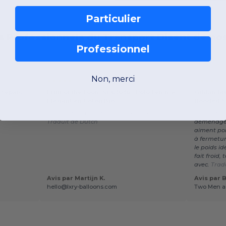
Particulier
s Professionnels du Transport Disent de no
Professionnel
Non, merci
★★★★★
★★★★★
™ épais
Fruit of the Loom SC63030 - Polo Femme
Gildan 18
Élégant en Coton Bio
Hooded S
loyé je
Il est un peu petit pour les tailles de l'UE.
Je suis pr
Traduit de Dutch
déménage
aiment por
à fermetur
le poids id
fait froid,
avec.
Trad
Avis par Martijn K.
Avis par 
hello@lxry-balloons.com
Two Men a