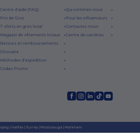
Centre d'aide (FAQ)
Qui sommes-nous
Prix de Gros
Pour les influenceurs
T-shirts en gros local
Contactez-nous
Magasin de vêtements locaux
Centre de carrières
Retours et remboursements
Glossaire
Méthodes d'expédition
Codes Promo
ipeg
|
Halifax
|
Surrey
|
Mississauga
|
Markham