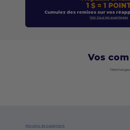
1 $ = 1 POIN
Cumulez des remises sur vos réap
Voir tous les avantages
Vos com
Téléchargez
Moyens de paiement