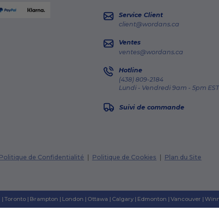
Service Client
client@wordans.ca
Ventes
ventes@wordans.ca
Hotline
(438) 809-2184
Lundi - Vendredi 9am - 5pm EST
Suivi de commande
Politique de Confidentialité
|
Politique de Cookies
|
Plan du Site
n
|
Toronto
|
Brampton
|
London
|
Ottawa
|
Calgary
|
Edmonton
|
Vancouver
|
Winn