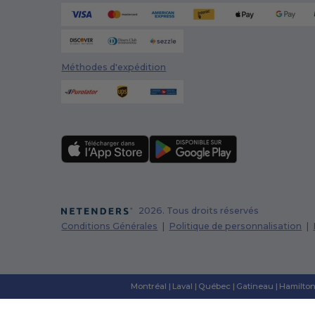
Méthodes d'expédition
2026. Tous droits réservés
Conditions Générales
|
Politique de personnalisation
|
Montréal
|
Laval
|
Québec
|
Gatineau
|
Hamilto