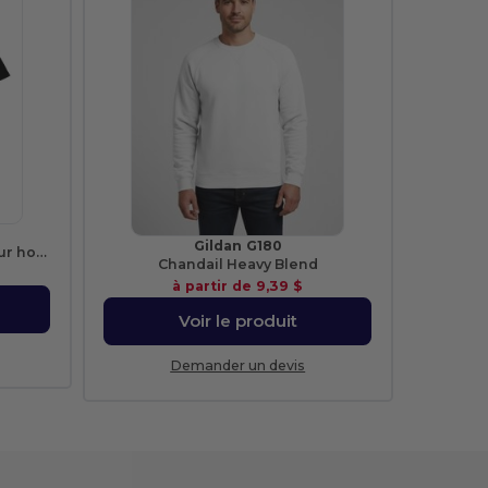
Gildan G180
Parkour T-Shirt À Col Rond pour homme
Chandail Heavy Blend
à partir de
9,39 $
Voir le produit
Demander un devis