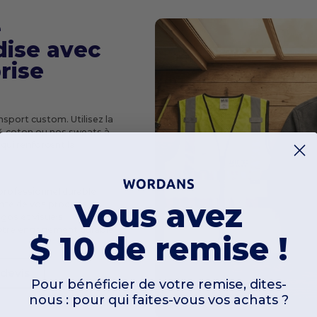
e
ise avec
rise
nsport custom. Utilisez la
0% coton ou nos sweats à
qui renforcent la
professionnel durable
Vous avez
nte de vos produits
ogos et visuels
votre engagement durable
$ 10 de remise !
devis
Pour bénéficier de votre remise, dites-
nous : pour qui faites-vous vos achats ?