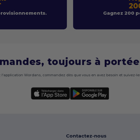
T
20
provisionnements.
Gagnez 200 po
mandes, toujours à portée
 l'application Wordans, commandez dès que vous en avez besoin et suivez-les
Contactez-nous