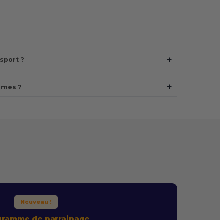
+
sport ?
+
rmes ?
Nouveau !
gramme de parrainage