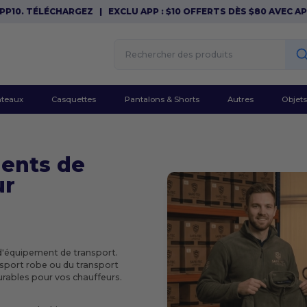
0. TÉLÉCHARGEZ
|
EXCLU APP : $10 OFFERTS DÈS $80 AVEC APP10
teaux
Casquettes
Pantalons & Shorts
Autres
Objets
ents de
ur
 d'équipement de transport.
nsport robe ou du transport
urables pour vos chauffeurs.