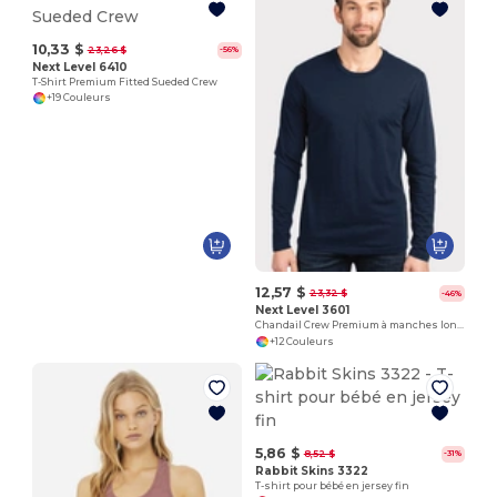
10,33 $
23,26 $
-56%
Next Level 6410
T-Shirt Premium Fitted Sueded Crew
+19 Couleurs
12,57 $
23,32 $
-46%
Next Level 3601
Chandail Crew Premium à manches longues
+12 Couleurs
5,86 $
8,52 $
-31%
Rabbit Skins 3322
T-shirt pour bébé en jersey fin