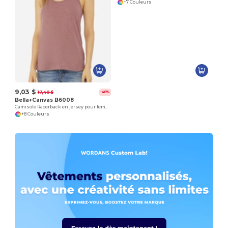
+7 Couleurs
9,03 $
17,48 $
-48%
Bella+Canvas B6008
Camisole Racerback en jersey pour femme
+8 Couleurs