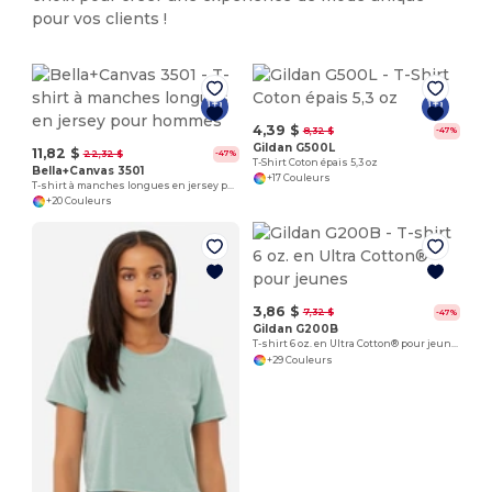
pour vos clients !
4,39 $
8,32 $
-47%
Gildan G500L
11,82 $
22,32 $
-47%
T-Shirt Coton épais 5,3 oz
Bella+Canvas 3501
+17 Couleurs
T-shirt à manches longues en jersey pour hommes
+20 Couleurs
3,86 $
7,32 $
-47%
Gildan G200B
T-shirt 6 oz. en Ultra Cotton® pour jeunes
+29 Couleurs