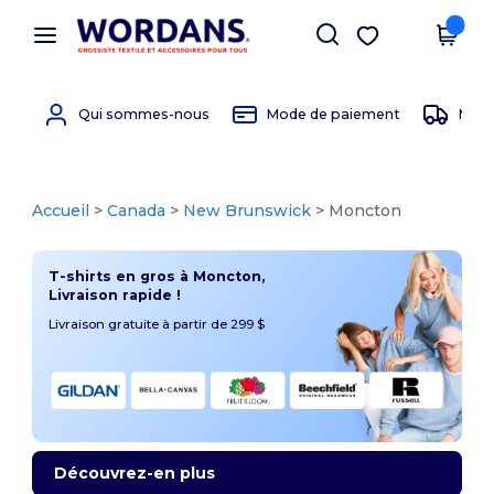
×
Appli Wordans
Obtenir l'appli
Meilleurs prix sur l’app !
Qui sommes-nous
Mode de paiement
Mode 
Accueil
>
Canada
>
New Brunswick
> Moncton
T-shirts en gros à Moncton,
Livraison rapide !
Livraison gratuite à partir de 299 $
Découvrez-en plus