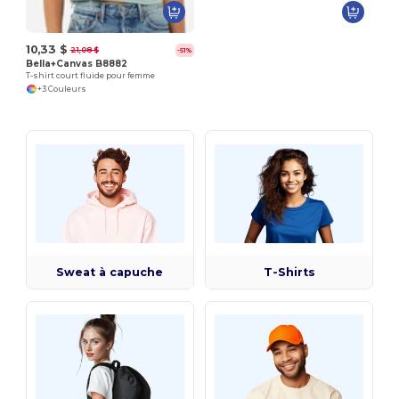
10,33 $
21,08 $
-51%
Bella+Canvas B8882
T-shirt court fluide pour femme
+3 Couleurs
Sweat à capuche
T-Shirts