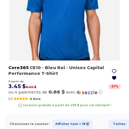
Core365
CE10
- Bleu Roi
- Unisex Capital
Performance T-Shirt
À partir de
3.45 $
-
57
%
8.00 $
0.86 $
ou 4 paiements de
avec
ⓘ
5.0
4 Avis
Livraison gratuite à partir de 299 $ pour cet entrepôt !
Choisissez la couleur:
Afficher tout
+ 18
Tailles