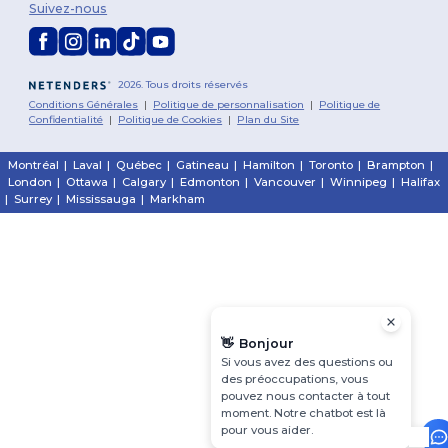
Suivez-nous
2026. Tous droits réservés
Conditions Générales
|
Politique de personnalisation
|
Politique de
Confidentialité
|
Politique de Cookies
|
Plan du Site
Montréal
|
Laval
|
Québec
|
Gatineau
|
Hamilton
|
Toronto
|
Brampton
|
London
|
Ottawa
|
Calgary
|
Edmonton
|
Vancouver
|
Winnipeg
|
Halifax
|
Surrey
|
Mississauga
|
Markham
👋
Bonjour
Si vous avez des questions ou
des préoccupations, vous
pouvez nous contacter à tout
moment. Notre chatbot est là
pour vous aider.