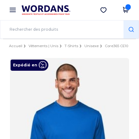
×
Appli Wordans
Obtenir l'appli
Meilleurs prix sur l’app !
Accueil
Vêtements | Unis
T-Shirts
Unisexe
Core365 CE10
Expédié en