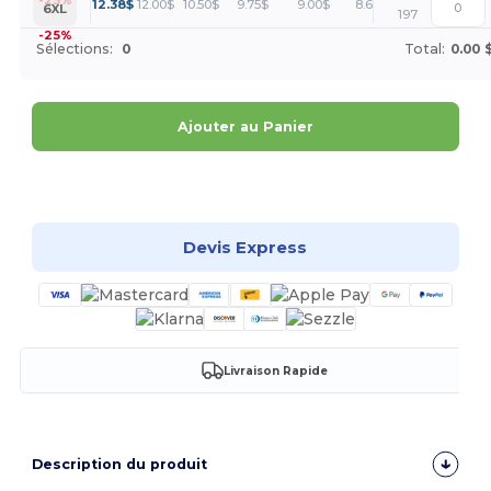
+
12.38
$
12.00
$
10.50
$
9.75
$
9.00
$
8.63
$
6XL
197
-25%
Sélections:
0
Total:
0.00 
Ajouter au Panier
Personnalisez-le !
Devis Express
Livraison Rapide
Description du produit