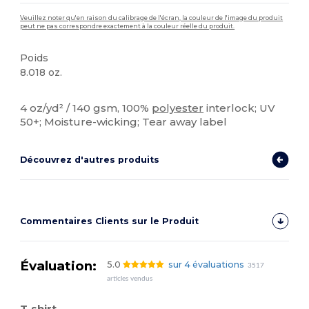
Veuillez noter qu'en raison du calibrage de l'écran, la couleur de l'image du produit
peut ne pas correspondre exactement à la couleur réelle du produit.
Poids
8.018 oz.
Stock élévé
Personnalisé
4 oz/yd² / 140 gsm, 100%
polyester
interlock; UV
50+; Moisture-wicking; Tear away label
Découvrez d'autres produits
Commentaires Clients sur le Produit
Évaluation:
5.0
sur 4 évaluations
3517
articles vendus
T-shirt