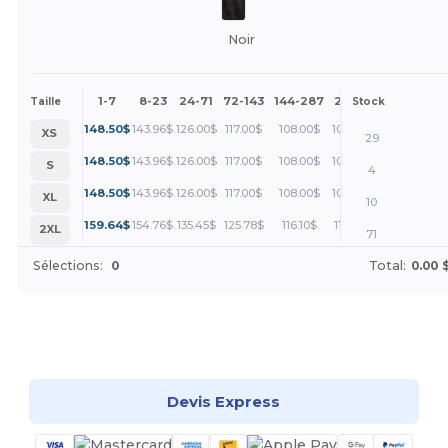
Noir
1-7
8-23
24-71
72-143
144-287
288 +
Plus
Taille
Stock
+
148.50
$
143.96
$
126.00
$
117.00
$
108.00
$
103.50
$
XS
29
+
148.50
$
143.96
$
126.00
$
117.00
$
108.00
$
103.50
$
S
4
+
148.50
$
143.96
$
126.00
$
117.00
$
108.00
$
103.50
$
XL
10
+
159.64
$
154.76
$
135.45
$
125.78
$
116.10
$
111.26
$
2XL
71
Sélections:
0
Total:
0.00 
Personnalisez-le !
Devis Express