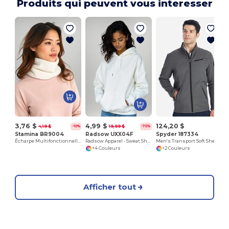
Produits qui peuvent vous interesser
3,76 $
4,99 $
124,20 $
4,19 $
19,99 $
-10%
-75%
Stamina BR9004
Radsow UXX04F
Spyder 187334
Écharpe Multifonctionnelle en Design Tubulaire
Radsow Apparel - Sweat Shirt à capuche London pour femmes
Men's Transport Soft Shell Jacket
+4 Couleurs
+2 Couleurs
Afficher tout