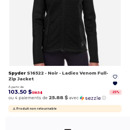
Spyder
S16522
- Noir
- Ladies Venom Full-
Zip Jacket
À partir de
103.50 $
-
25
%
138.11 $
25.88 $
ou 4 paiements de
avec
ⓘ
⚠️ Produit non retournable