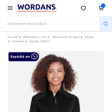
×
Appli Wordans
Obtenir l'appli
Meilleurs prix sur l’app !
Accueil
Vêtements | Unis
Vêtements de sport
Vestes
Femmes
Spyder S16522
Expédié en