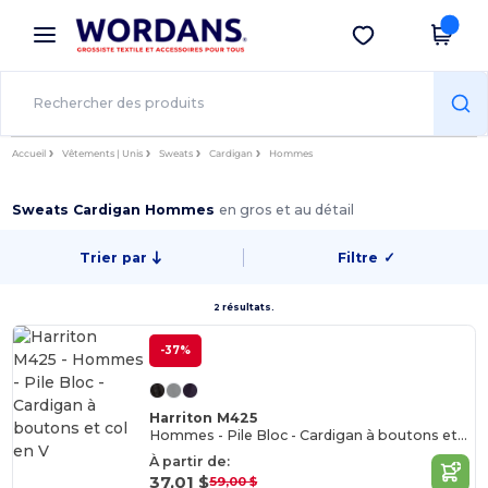
×
Appli Wordans
Obtenir l'appli
Meilleurs prix sur l’app !
Accueil
Vêtements | Unis
Sweats
Cardigan
Hommes
Sweats Cardigan Hommes
en gros et au détail
Trier par
Filtre
✓
2 résultats.
-37%
Harriton M425
Hommes - Pile Bloc - Cardigan à boutons et col en V
À partir de:
37,01 $
59,00 $