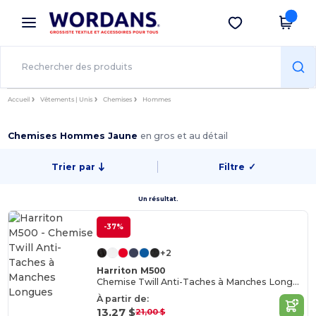
×
Appli Wordans
Obtenir l'appli
Meilleurs prix sur l’app !
Accueil
Vêtements | Unis
Chemises
Hommes
Chemises Hommes Jaune
en gros et au détail
Trier par
Filtre
✓
Un résultat.
-37%
+2
Harriton M500
Chemise Twill Anti-Taches à Manches Longues
À partir de:
13,27 $
21,00 $