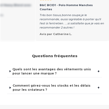
ail Heavy Blend avec
B&C BCID1 - Polo Homme Manches
Courtes
nts
Très bon tissus,bonne coupe,je le
recommande, aussi agréable à porter qu'il
l'est à l'entretien. ....si satisfaite que je vais en
recommander 2 autres !
Avis par Catherine L.
Questions fréquentes
Quels sont les avantages des vêtements unis
+
pour lancer une marque ?
Comment gérez-vous les stocks et les délais
+
pour les créateurs ?