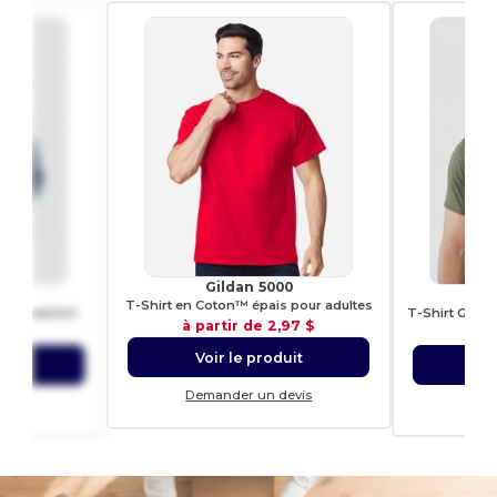
Gildan 5000
00
G
T-Shirt en Coton™ épais pour adultes
 Sweatshirt
à partir de
2,97 $
,66 $
à p
Voir le produit
uit
Vo
Demander un devis
evis
Dem