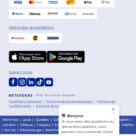
Méthodes d'expédition
Suivez-nous
2026. Tous droits réservés
Conditions Générales
|
Politique de personnalisation
|
Politique de
Confidentialité
|
Politique de Cookies
|
Plan du Site
👋
Bonjour
Montréal
|
Laval
|
Québec
|
Gatineau
|
Hamilton
|
Toronto
|
Brampton
|
Si vous avez des questions ou
London
|
Ottawa
|
Calgary
|
Edmonton
|
Vancouver
|
Winnipeg
|
Halifax
des préoccupations, vous
|
Surrey
|
Mississauga
|
Markham
pouvez nous contacter à tout