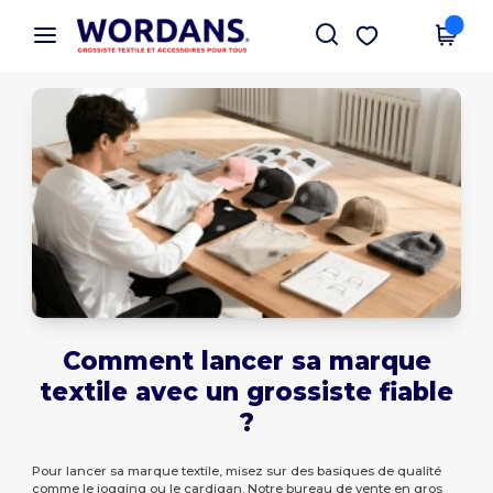
×
Appli Wordans
Obtenir l'appli
Meilleurs prix sur l’app !
Comment lancer sa marque
textile avec un grossiste fiable
?
Pour lancer sa marque textile, misez sur des basiques de qualité
comme le jogging ou le cardigan. Notre bureau de vente en gros