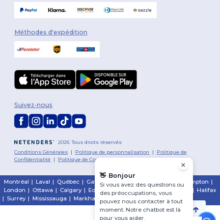
Méthodes d'expédition
Suivez-nous
2026. Tous droits réservés
Conditions Générales
|
Politique de personnalisation
|
Politique de
Confidentialité
|
Politique de Cookies
|
Plan du Site
👋
Bonjour
Montréal
|
Laval
|
Québec
|
Gatineau
|
Hamilton
|
Toronto
|
Brampton
|
Si vous avez des questions ou
London
|
Ottawa
|
Calgary
|
Edmonton
|
Vancouver
|
Winnipeg
|
Halifax
des préoccupations, vous
|
Surrey
|
Mississauga
|
Markham
pouvez nous contacter à tout
moment. Notre chatbot est là
pour vous aider.