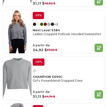
31,11 $
46,62 $
-57%
+2
Next Level 9384
Ladies Cropped Pullover Hooded Sweatshirt
À partir de:
24,92 $
57,92 $
-30%
CHAMPION S690C
Girl's Powerblend Cropped Crew
À partir de:
31,11 $
44,74 $