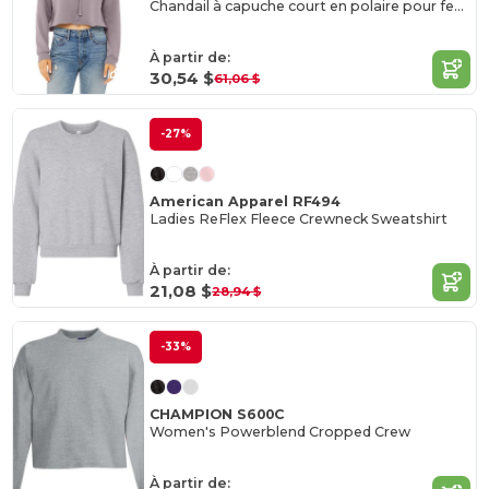
Chandail à capuche court en polaire pour femme
À partir de:
30,54 $
61,06 $
-27%
American Apparel RF494
Ladies ReFlex Fleece Crewneck Sweatshirt
À partir de:
21,08 $
28,94 $
-33%
CHAMPION S600C
Women's Powerblend Cropped Crew
À partir de: