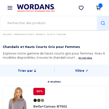
×
Appli Wordans
Obtenir l'appli
Meilleurs prix sur l’app !
Accueil
Vêtements | Unis
Sweats
Court
Femmes
Chandails et Hauts Courts Gris pour Femmes
Explorez notre gamme de hauts courts gris pour femmes. Avec 6
modèles disponibles, trouvez le chandail court …
En voir plus
Trier par
Filtre
✓
6 résultats.
-50%
Bella+Canvas B7502