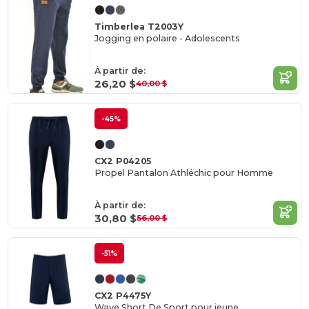
Timberlea T2003Y
Jogging en polaire - Adolescents
À partir de:
26,20 $
40,00 $
-45%
CX2 P04205
Propel Pantalon Athléchic pour Homme
À partir de:
30,80 $
56,00 $
-51%
CX2 P4475Y
Wave Short De Sport pour jeune