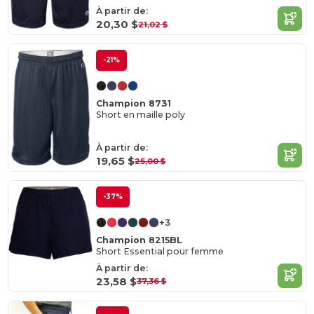
À partir de:
20,30 $
21,02 $
-21%
Champion 8731
Short en maille poly
À partir de:
19,65 $
25,00 $
-37%
+3
Champion 8215BL
Short Essential pour femme
À partir de:
23,58 $
37,36 $