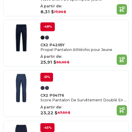
À partir de:
8,31 $
17,00 $
-48%
CX2 P4205Y
Propel Pantalon Athléchic pour Jeune
À partir de:
25,91 $
50,00 $
-51%
CX2 P04176
Score Pantalon De Survêtement Doublé En Filet pour femme
À partir de:
23,22 $
47,50 $
-45%