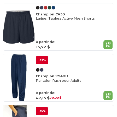
Champion CA33
Ladies' Tagless Active Mesh Shorts
À partir de:
15,72 $
-33%
Champion 1714BU
Pantalon Rush pour Adulte
À partir de:
47,15 $
70,00 $
-35%