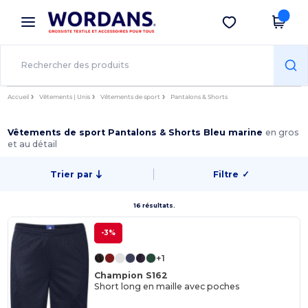
×
Appli Wordans
Obtenir l'appli
Meilleurs prix sur l’app !
Accueil
Vêtements | Unis
Vêtements de sport
Pantalons & Shorts
Vêtements de sport Pantalons & Shorts Bleu marine
en gros
et au détail
Trier par
Filtre
✓
16 résultats.
-3%
+1
Champion S162
Short long en maille avec poches