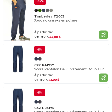
-35%
Timberlea T2003
Jogging unisexe en polaire
À partir de:
28,82 $
44,00 $
-51%
CX2 P4175Y
Score Pantalon De Survêtement Doublé En Filet
À partir de:
21,02 $
43,00 $
-51%
CX2 P04175
Score Pantalon De Survêtement Doublé En Filet pour homme