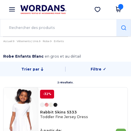
×
Appli Wordans
Obtenir l'appli
Meilleurs prix sur l’app !
Accueil
Vêtements | Unis
Robe
Enfants
Robe Enfants Blanc
en gros et au détail
Trier par
Filtre
✓
2 résultats.
-32%
Rabbit Skins 5333
Toddler Fine Jersey Dress
À partir de: