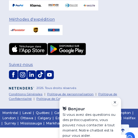
Méthodes d'expédition
Suivez-nous
2026. Tous droits réservés
Conditions Générales
|
Politique de personnalisation
|
Politique de
Confidentialité
|
Politique de Cookies
|
Plan du Site
👋
Bonjour
Montréal
|
Laval
|
Québec
|
Gatineau
|
Hamilton
|
Toronto
|
Brampton
|
Si vous avez des questions ou
London
|
Ottawa
|
Calgary
|
Edmonton
|
Vancouver
|
Winnipeg
|
Halifax
des préoccupations, vous
|
Surrey
|
Mississauga
|
Markham
pouvez nous contacter à tout
moment. Notre chatbot est là
pour vous aider.