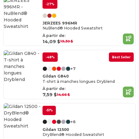
-27%
JERZEES 996MR
NuBlend® Hooded Sweatshirt
À partir de:
14,09 $
19,30 $
-48%
Best Seller
+7
Gildan G840
T-shirt à manches longues Dryblend
À partir de:
7,59 $
14,66 $
-51%
+6
Gildan 12500
DryBlend® Hooded Sweatshirt