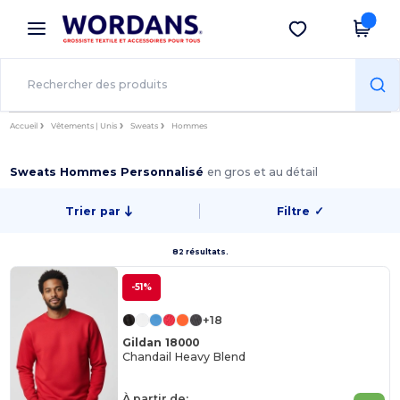
×
Appli Wordans
Obtenir l'appli
Meilleurs prix sur l’app !
Accueil
Vêtements | Unis
Sweats
Hommes
Sweats Hommes Personnalisé
en gros et au détail
Trier par
Filtre
✓
82 résultats.
-51%
+18
Gildan 18000
Chandail Heavy Blend
À partir de: