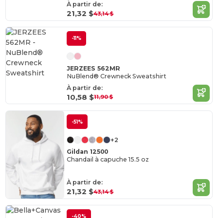
À partir de:
21,32 $
43,14 $
-11%
JERZEES 562MR
NuBlend® Crewneck Sweatshirt
À partir de:
10,58 $
11,90 $
-51%
+2
Gildan 12500
Chandail à capuche 15.5 oz
À partir de:
21,32 $
43,14 $
-40%