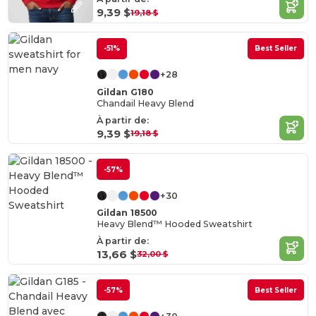
9,39 $
19,18 $
-51%
Best Seller
+28
Gildan G180
Chandail Heavy Blend
À partir de:
9,39 $
19,18 $
-57%
+30
Gildan 18500
Heavy Blend™ Hooded Sweatshirt
À partir de:
13,66 $
32,00 $
-57%
Best Seller