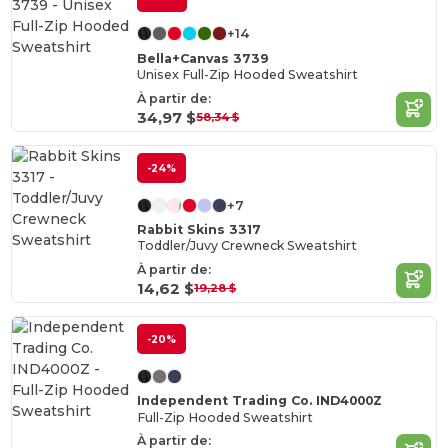
+14
Bella+Canvas 3739
Unisex Full-Zip Hooded Sweatshirt
À partir de:
34,97 $
58,34 $
-24%
+7
Rabbit Skins 3317
Toddler/Juvy Crewneck Sweatshirt
À partir de:
14,62 $
19,28 $
-20%
Independent Trading Co. IND4000Z
Full-Zip Hooded Sweatshirt
À partir de: