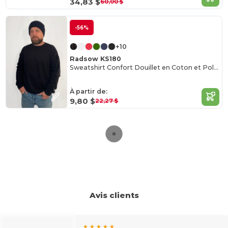
34,83 $
60,00 $
-56%
+10
Radsow KS180
Sweatshirt Confort Douillet en Coton et Polyester
À partir de:
9,80 $
22,27 $
Avis clients
★ ★ ★ ★ ★