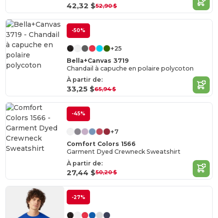
42,32 $
52,90 $
-50%
+25
Bella+Canvas 3719
Chandail à capuche en polaire polycoton
À partir de:
33,25 $
65,94 $
-45%
+7
Comfort Colors 1566
Garment Dyed Crewneck Sweatshirt
À partir de:
27,44 $
50,20 $
-27%