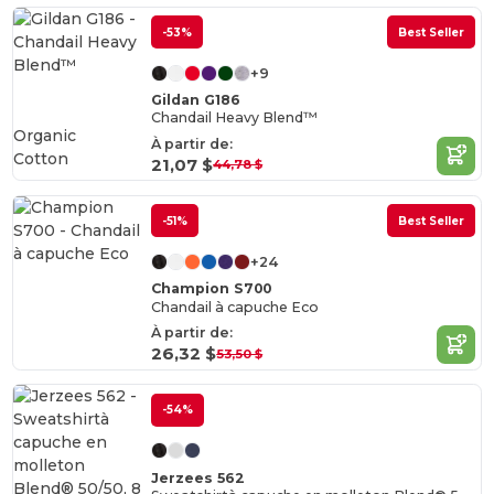
-53%
Best Seller
+9
Gildan G186
Chandail Heavy Blend™
Organic
À partir de:
Cotton
21,07 $
44,78 $
-51%
Best Seller
+24
Champion S700
Chandail à capuche Eco
À partir de:
26,32 $
53,50 $
-54%
Jerzees 562