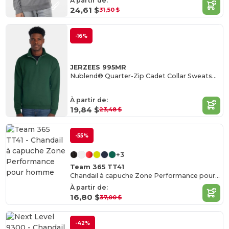
À partir de:
24,61 $
31,50 $
-16%
JERZEES 995MR
Nublend® Quarter-Zip Cadet Collar Sweatshirt
À partir de:
19,84 $
23,48 $
-55%
+3
Team 365 TT41
Chandail à capuche Zone Performance pour homme
À partir de:
16,80 $
37,00 $
-42%