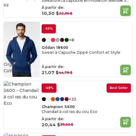
Sweatshirtà capuche en molleton Blend® 50/50, 8 oz
À partir de:
10,30 $
22,30 $
-53%
+8
Gildan 18600
Sweat à Capuche Zippé Confort et Style
Organic
À partir de:
Cotton
21,07 $
44,78 $
-48%
Best Seller
+22
Champion S600
Chandail à col ras du cou Eco
À partir de:
20,44 $
39,50 $