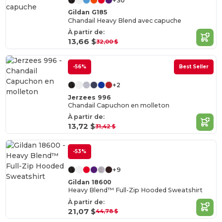
+30
Gildan G185
Chandail Heavy Blend avec capuche
À partir de:
13,66 $
32,00 $
-56%
Best Seller
+2
Jerzees 996
Chandail Capuchon en molleton
À partir de:
13,72 $
31,42 $
-53%
+9
Gildan 18600
Heavy Blend™ Full-Zip Hooded Sweatshirt
À partir de:
21,07 $
44,78 $