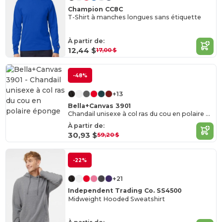
Champion CC8C
T-Shirt à manches longues sans étiquette
À partir de:
12,44 $
17,00 $
-48%
+13
Bella+Canvas 3901
Chandail unisexe à col ras du cou en polaire éponge
À partir de:
30,93 $
59,20 $
-22%
+21
Independent Trading Co. SS4500
Midweight Hooded Sweatshirt