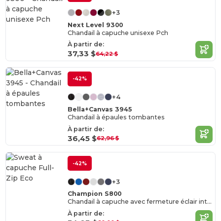
+3
Next Level 9300
Chandail à capuche unisexe Pch
À partir de:
37,33 $
64,22 $
-42%
+4
Bella+Canvas 3945
Chandail à épaules tombantes
À partir de:
36,45 $
62,96 $
-42%
+3
Champion S800
Chandail à capuche avec fermeture éclair intégrale Eco
À partir de: