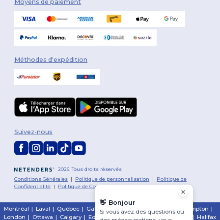
Moyens de paiement
Méthodes d'expédition
Suivez-nous
2026. Tous droits réservés
Conditions Générales
|
Politique de personnalisation
|
Politique de
Confidentialité
|
Politique de Cookies
|
Plan du Site
👋
Bonjour
Montréal
|
Laval
|
Québec
|
Gatineau
|
Hamilton
|
Toronto
|
Brampton
|
Si vous avez des questions ou
London
|
Ottawa
|
Calgary
|
Edmonton
|
Vancouver
|
Winnipeg
|
Halifax