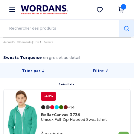
×
Appli Wordans
Obtenir l'appli
Meilleurs prix sur l’app !
Accueil
Vêtements | Unis
Sweats
Sweats Turquoise
en gros et au détail
Trier par
Filtre
✓
3 résultats.
-40%
+14
Bella+Canvas 3739
Unisex Full-Zip Hooded Sweatshirt
À partir de: