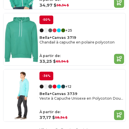
34,97 $
58,34 $
-50%
+25
Bella+Canvas 3719
Chandail à capuche en polaire polycoton
À partir de:
33,25 $
65,94 $
-36%
+12
Bella+Canvas 3739
Veste à Capuche Unisexe en Polycoton Douillet
À partir de:
37,17 $
58,34 $