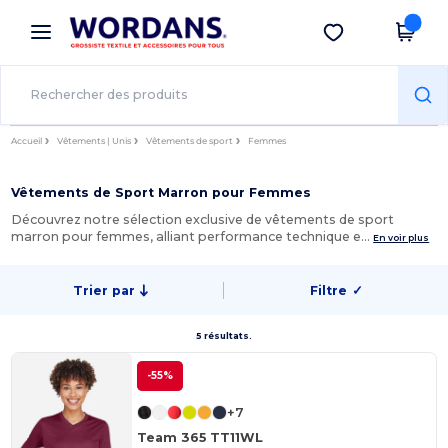
×
Appli Wordans
Obtenir l'appli
Meilleurs prix sur l’app !
Accueil
Vêtements | Unis
Vêtements de sport
Femmes
Vêtements de Sport Marron pour Femmes
Découvrez notre sélection exclusive de vêtements de sport
marron pour femmes, alliant performance technique e…
En voir plus
Trier par
Filtre
✓
5 résultats.
-55%
+7
Team 365 TT11WL