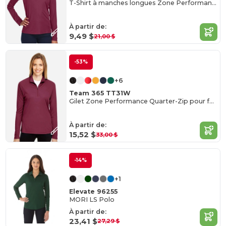
T-Shirt à manches longues Zone Performance pour femme
À partir de:
9,49 $
21,00 $
-53%
+6
Team 365 TT31W
Gilet Zone Performance Quarter-Zip pour femme
À partir de:
15,52 $
33,00 $
-14%
+1
Elevate 96255
MORI LS Polo
À partir de:
23,41 $
27,29 $