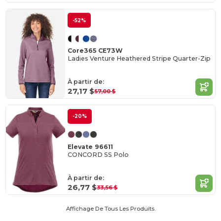
-52%
Core365 CE73W
Ladies Venture Heathered Stripe Quarter-Zip
À partir de:
27,17 $
57,00 $
-20%
Elevate 96611
CONCORD SS Polo
À partir de:
26,77 $
33,56 $
Affichage De Tous Les Produits.