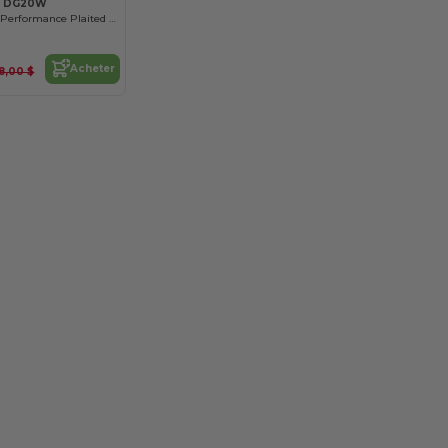
s DG20W
Polo Crown Lux Performance Plaited pour femme
Acheter
8,00 $