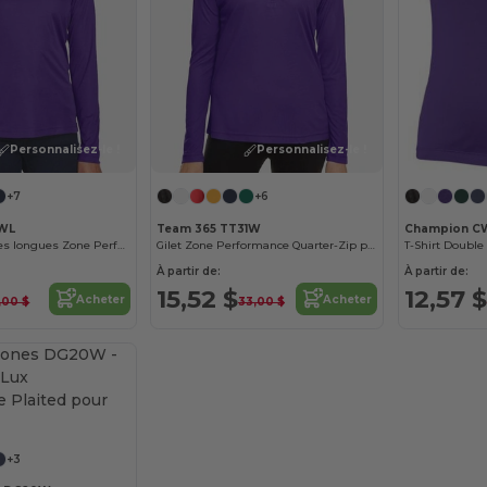
Personnalisez-le !
Personnalisez-le !
+7
+6
1WL
Team 365 TT31W
Champion C
T-Shirt à manches longues Zone Performance pour femme
Gilet Zone Performance Quarter-Zip pour femme
À partir de:
À partir de:
15,52 $
12,57 $
Acheter
Acheter
,00 $
33,00 $
+3