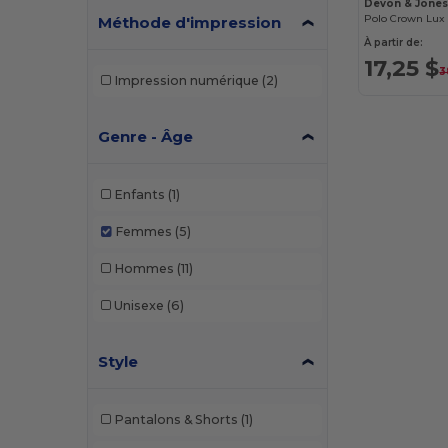
Devon & Jone
Méthode d'impression
À partir de:
17,25 $
3
Impression numérique
(2)
Genre - Âge
Enfants
(1)
Femmes
(5)
Hommes
(11)
Unisexe
(6)
Style
Pantalons & Shorts
(1)