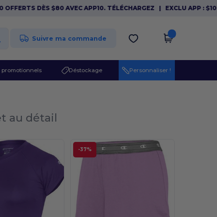
FFERTS DÈS $80 AVEC APP10. TÉLÉCHARGEZ
|
EXCLU APP : $10 OF
Suivre ma commande
 promotionnels
Déstockage
Personnaliser !
t au détail
-37%