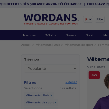
 OFFERTS DÈS $80 AVEC APP10. TÉLÉCHARGEZ
|
EXCLU APP : $10 
FR
Marques
T-Shirts
Sweats
Sport
Man
Accueil
Vêtements | Unis
Vêtements de sport
Femme
Vêteme
Trier par
5 résultats.
-55%
Filtres
« Reset
Sélectionné
5 résultats.
Vêtements | Unis
Vêtements de sport