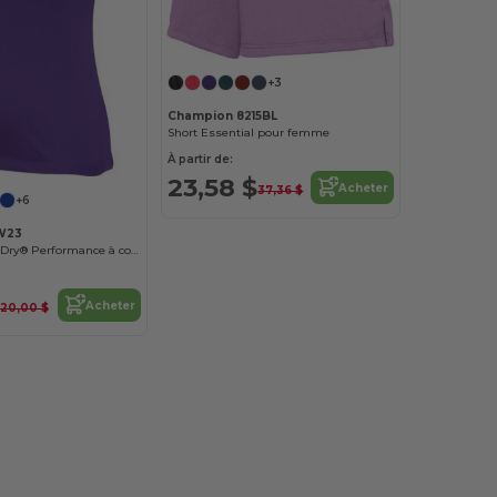
+3
Champion 8215BL
Short Essential pour femme
À partir de:
23,58 $
Acheter
37,36 $
+6
W23
T-Shirt Double Dry® Performance à col V
Acheter
20,00 $