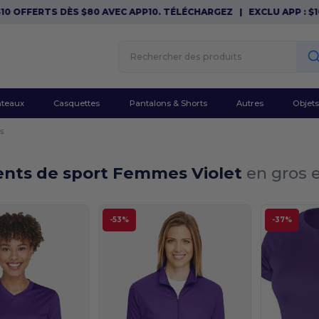
OFFERTS DÈS $80 AVEC APP10. TÉLÉCHARGEZ
|
EXCLU APP : $10 O
teaux
Casquettes
Pantalons & Shorts
Autres
Objets
s
nts de sport Femmes Violet
en gros e
-53%
-37%