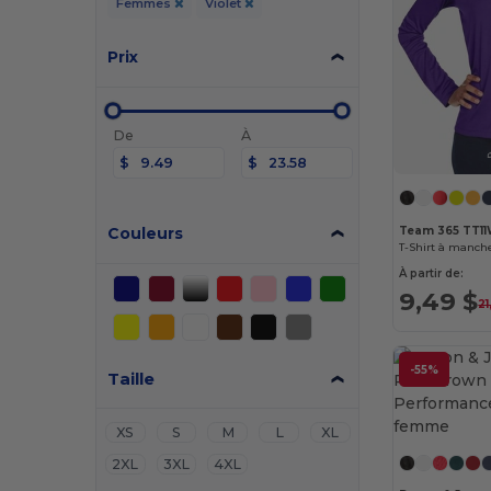
Femmes
Violet
Prix
De
À
$
$
Couleurs
Team 365 TT1
À partir de:
9,49 $
21
-55%
Taille
XS
S
M
L
XL
2XL
3XL
4XL