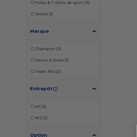
Polos & T-shirts de sport
(3)
Vestes
(1)
Marque
Champion
(2)
Devon & Jones
(1)
Team 365
(2)
Entrepôt
W1
(3)
W2
(2)
Option