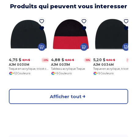
Produits qui peuvent vous interesser
4,75 $
4,88 $
5,20 $
6,14 $
6,02 $
6,02 $
-23%
-19%
-14%
AJM 0030M
AJM 0031M
AJM 0034M
Toque en acrylique, tricot côtelé
Tableau acrylique Toque
Toque en acrylique, tricot côtelé
+12 Couleurs
+5 Couleurs
+5 Couleurs
Afficher tout