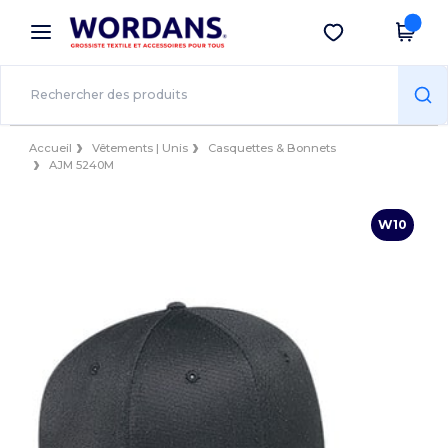
×
Appli Wordans
Obtenir l'appli
Meilleurs prix sur l’app !
Accueil
Vêtements | Unis
Casquettes & Bonnets
AJM 5240M
W10