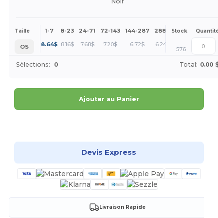
Noir
1-7
8-23
24-71
72-143
144-287
288 +
Plus
Taille
Stock
Quantit
+
8.64
$
8.16
$
7.68
$
7.20
$
6.72
$
6.24
$
OS
576
Sélections:
0
Total:
0.00 
Ajouter au Panier
Personnalisez-le !
Devis Express
Livraison Rapide