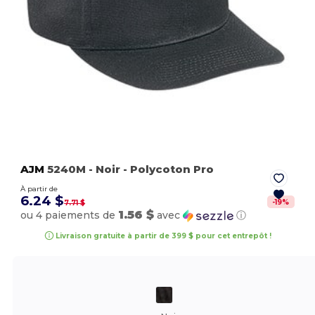
AJM
5240M
- Noir
- Polycoton Pro
À partir de
6.24 $
-
19
%
7.71 $
1.56 $
ou 4 paiements de
avec
ⓘ
Livraison gratuite à partir de 399 $ pour cet entrepôt !