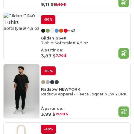
9,11 $
15,80 $
-50%
+42
Gildan G640
T-shirt Softstyle® 4,5 oz
À partir de:
3,87 $
7,70 $
-80%
Radsow NEWYORK
Radsow Apparel - Fleece Jogger NEW YORK
À partir de:
3,99 $
19,99 $
-40%