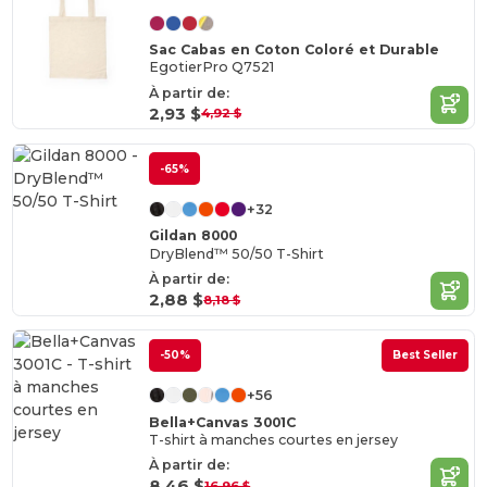
Sac Cabas en Coton Coloré et Durable
EgotierPro Q7521
À partir de:
2,93 $
4,92 $
-65%
+32
Gildan 8000
DryBlend™ 50/50 T-Shirt
À partir de:
2,88 $
8,18 $
-50%
Best Seller
+56
Bella+Canvas 3001C
T-shirt à manches courtes en jersey
À partir de:
8,46 $
16,96 $