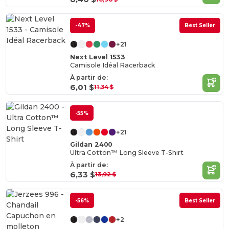
-47%
Best Seller
+21
Next Level 1533
Camisole Idéal Racerback
À partir de:
6,01 $
11,34 $
-55%
+21
Gildan 2400
Ultra Cotton™ Long Sleeve T-Shirt
À partir de:
6,33 $
13,92 $
-56%
Best Seller
+2