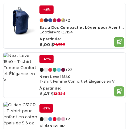
-46%
+2
Sac à Dos Compact et Léger pour Aventures Quotidiennes
EgotierPro Q7154
À partir de:
6,00 $
11,03 $
-47%
+22
Next Level 1540
T-shirt Femme Confort et Élégance en V
À partir de:
6,47 $
12,32 $
-57%
+2
Gildan G510P