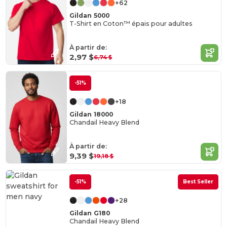
+62
Gildan 5000
T-Shirt en Coton™ épais pour adultes
À partir de:
2,97 $
6,74 $
-51%
+18
Gildan 18000
Chandail Heavy Blend
À partir de:
9,39 $
19,18 $
-51%
Best Seller
+28
Gildan G180
Chandail Heavy Blend