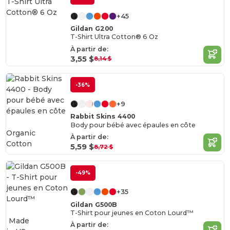
+45
Gildan G200
T-Shirt Ultra Cotton® 6 Oz
À partir de:
3,55 $
8,14 $
-36%
+9
Rabbit Skins 4400
Body pour bébé avec épaules en côte
Organic
À partir de:
Cotton
5,59 $
8,72 $
-49%
+35
Gildan G500B
T-Shirt pour jeunes en Coton Lourd™
Made
À partir de: