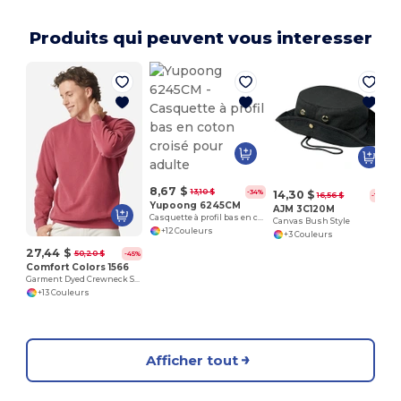
Produits qui peuvent vous interesser
8,67 $
13,10 $
-34%
14,30 $
16,56 $
-14%
Yupoong 6245CM
AJM 3C120M
Casquette à profil bas en coton croisé pour adulte
Canvas Bush Style
+12 Couleurs
+3 Couleurs
27,44 $
50,20 $
-45%
Comfort Colors 1566
Garment Dyed Crewneck Sweatshirt
+13 Couleurs
Afficher tout