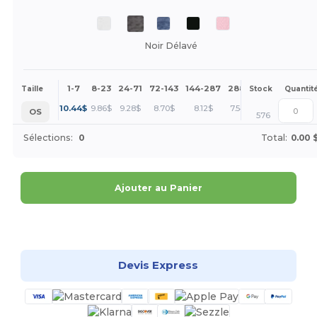
Noir Délavé
1-7
8-23
24-71
72-143
144-287
288 +
Plus
Taille
Stock
Quantit
+
10.44
$
9.86
$
9.28
$
8.70
$
8.12
$
7.54
$
OS
576
Sélections:
0
Total:
0.00 
Ajouter au Panier
Personnalisez-le !
Devis Express