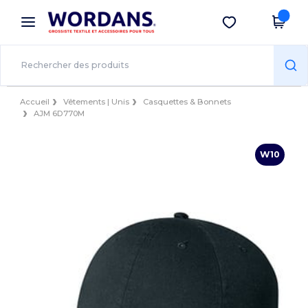
×
Appli Wordans
Obtenir l'appli
Meilleurs prix sur l’app !
Accueil
Vêtements | Unis
Casquettes & Bonnets
AJM 6D770M
W10