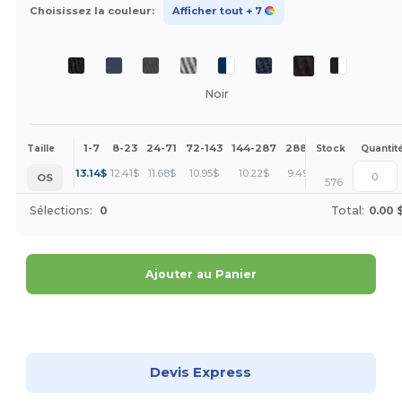
Choisissez la couleur:
Afficher tout
+ 7
Noir
1-7
8-23
24-71
72-143
144-287
288 +
Plus
Taille
Stock
Quantit
+
13.14
$
12.41
$
11.68
$
10.95
$
10.22
$
9.49
$
OS
576
Sélections:
0
Total:
0.00 
Ajouter au Panier
Personnalisez-le !
Devis Express