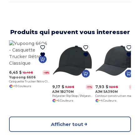
Produits qui peuvent vous interesser
6,45 $
12,40 $
-48%
Yupoong 6606
Casquette Trucker Rétro Classique
9,17 $
7,93 $
+13 Couleurs
11,00 $
10,10 $
-17%
-21%
AJM 1B270M
AJM 5A390M
Polyester Rip Stop / Polyester Rip Stop Mesh 6 Panel Constructed Full-Fit (Mesh Back)
Contour construit en maille nid d'abeille Polycoton / Polyester (dos en maille)
+6 Couleurs
+4 Couleurs
Afficher tout