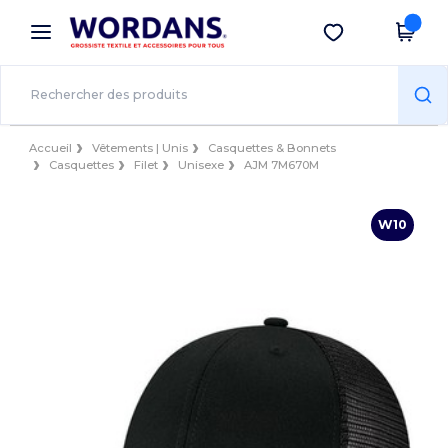
×
Appli Wordans
Obtenir l'appli
Meilleurs prix sur l’app !
Accueil
Vêtements | Unis
Casquettes & Bonnets
Casquettes
Filet
Unisexe
AJM 7M670M
W10