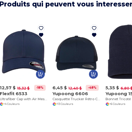
Produits qui peuvent vous interesse
12,57 $
6,45 $
5,35 $
-18%
-48%
15,32 $
12,40 $
6,80 
Flexfit 6533
Yupoong 6606
Yupoong 1
Ultrafiber Cap with Air Mesh Sides
Casquette Trucker Rétro Classique
+4 Couleurs
+13 Couleurs
+6 Couleurs