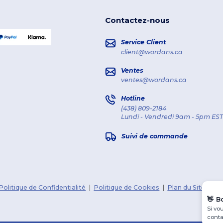
Contactez-nous
Service Client
client@wordans.ca
Ventes
ventes@wordans.ca
Hotline
(438) 809-2184
Lundi - Vendredi 9am - 5pm EST
Suivi de commande
Politique de Confidentialité
|
Politique de Cookies
|
Plan du Site
👋
B
Si vo
conta