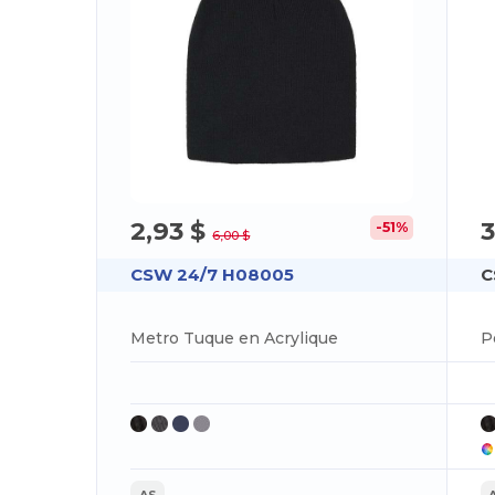
2,93 $
3
-51%
6,00 $
CSW 24/7 H08005
C
Metro Tuque en Acrylique
AS