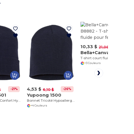
r
10,33 $
-51%
21,08 $
Bella+Canvas B8882
T-shirt court fluide pour femme
+3 Couleurs
4,53 $
-21%
-26%
$
6,10 $
501
Yupoong 1500
Bonnet Tricoté Confort Hypoallergénique
Bonnet Tricoté Hypoallergénique pour Broderie
+4 Couleurs