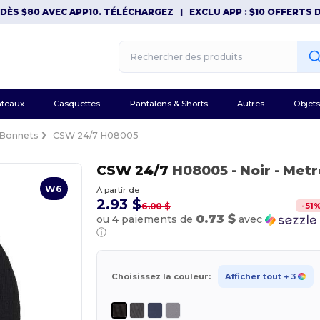
 $80 AVEC APP10. TÉLÉCHARGEZ
|
EXCLU APP : $10 OFFERTS DÈS 
teaux
Casquettes
Pantalons & Shorts
Autres
Objets
Bonnets
CSW 24/7 H08005
CSW 24/7
H08005
- Noir
- Metr
W6
À partir de
2.93 $
-
51
6.00 $
0.73 $
ou 4 paiements de
avec
ⓘ
Choisissez la couleur:
Afficher tout
+ 3