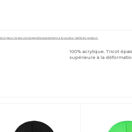
roduit peut ne pas correspondre exactement à la couleur réelle du produit.
100% acrylique. Tricot épai
supérieure à la déformation