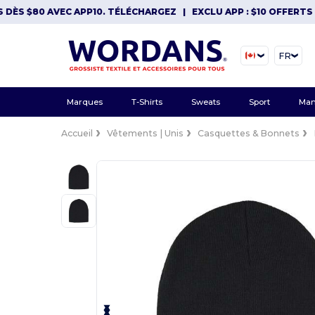
S $80 AVEC APP10. TÉLÉCHARGEZ
|
EXCLU APP : $10 OFFERTS DÈS
FR
Marques
T-Shirts
Sweats
Sport
Man
Accueil
Vêtements | Unis
Casquettes & Bonnets