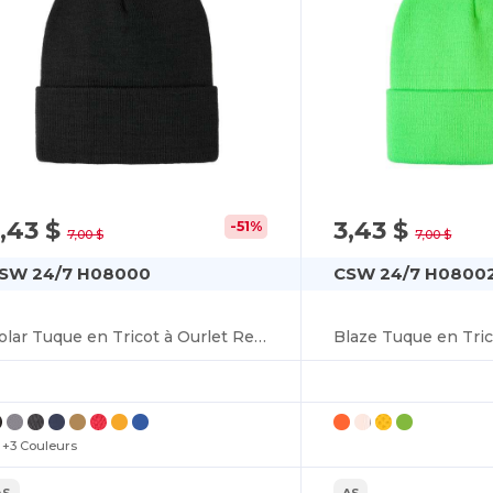
,43 $
3,43 $
-51%
7,00 $
7,00 $
SW 24/7 H08000
CSW 24/7 H0800
Polar Tuque en Tricot à Ourlet Replié
+3 Couleurs
AS
AS