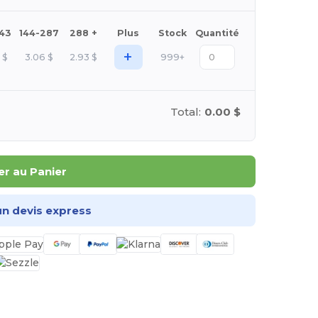
143
144-287
288 +
Plus
Stock
Quantité
+
2
$
3.06
$
2.93
$
999+
Total:
0.00 $
er au Panier
n devis express