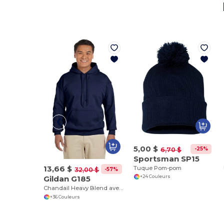
5,00 $
-25%
6,70 $
Sportsman SP15
13,66 $
Tuque Pom-pom
-57%
32,00 $
Gildan G185
+24 Couleurs
Chandail Heavy Blend avec capuche
+36 Couleurs