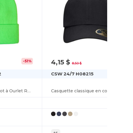
4,15 $
-51%
-51%
8,50 $
2
CSW 24/7 H08215
Blaze Tuque en Tricot à Ourlet Replié (COULEURS INTENSE)
Casquette classique en coton sergé
AS