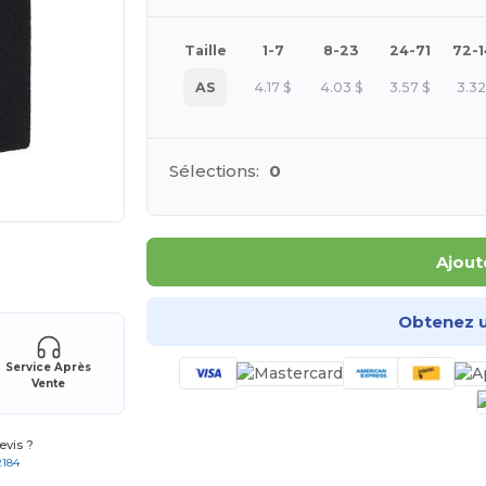
Taille
1-7
8-23
24-71
72-
AS
4.17
$
4.03
$
3.57
$
3.3
Sélections:
0
 vos produits
Ajout
Obtenez u
Service Après
Vente
vis ?
2184