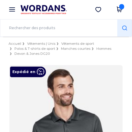
×
Appli Wordans
Obtenir l'appli
Meilleurs prix sur l’app !
Accueil
Vêtements | Unis
Vêtements de sport
Polos & T-shirts de sport
Manches courtes
Hommes
Devon & Jones DG20
Expédié en