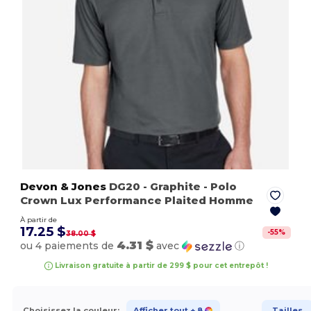
Devon & Jones
DG20
- Graphite
- Polo
Crown Lux Performance Plaited Homme
À partir de
17.25 $
-
55
%
38.00 $
4.31 $
ou 4 paiements de
avec
ⓘ
Livraison gratuite à partir de 299 $ pour cet entrepôt !
Choisissez la couleur:
Afficher tout
+ 8
Tailles