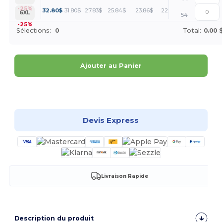
+
-25%
32.80
$
31.80
$
27.83
$
25.84
$
23.86
$
22.86
$
6XL
54
-25%
Sélections:
0
Total:
0.00 
Ajouter au Panier
Personnalisez-le !
Devis Express
Livraison Rapide
Description du produit