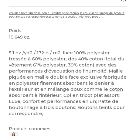
Veuillez noter qu'en raison du calibrage de l'écran, la couleur de l'image du produit
peut ne pas correspondre exactement à la couleur réelle du produit.
Poids
10.649 oz.
Stock élévé
Personnalisé
5,1 oz./yd2 / 172 g / m2, face 100%
polyester
tressée à 60% polyester, dos 40%
coton
(total du
vêtement 61% polyester, 39% coton) avec des
performances d'évacuation de l'humidité; Maille
piquée en maille double face exclusive fabriquée
en
polyester
finement absorbant le denier à
l'extérieur et en mélange doux comme le
coton
absorbant à l'intérieur; Col en tricot plat assorti;
Luxe, confort et performances en un; Patte de
boutonnage à trois boutons; Boutons teints pour
correspondre;
Produits connexes: