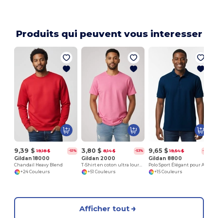
Produits qui peuvent vous interesser
9,39 $
3,80 $
9,65 $
19,18 $
8,14 $
19,54 $
-51%
-53%
-51%
Gildan 18000
Gildan 2000
Gildan 8800
Chandail Heavy Blend
T-Shirt en coton ultra lourd pour adultes
Polo Sport Élégant pour Adultes
+24 Couleurs
+51 Couleurs
+15 Couleurs
Afficher tout