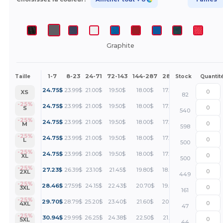
Graphite
1-7
8-23
24-71
72-143
144-287
288 +
Plus
Taille
Stock
Quantit
+
24.75
$
23.99
$
21.00
$
19.50
$
18.00
$
17.25
$
XS
82
+
-25%
24.75
$
23.99
$
21.00
$
19.50
$
18.00
$
17.25
$
S
540
+
-25%
24.75
$
23.99
$
21.00
$
19.50
$
18.00
$
17.25
$
M
598
+
-25%
24.75
$
23.99
$
21.00
$
19.50
$
18.00
$
17.25
$
L
500
+
-25%
24.75
$
23.99
$
21.00
$
19.50
$
18.00
$
17.25
$
XL
500
+
-25%
27.23
$
26.39
$
23.10
$
21.45
$
19.80
$
18.97
$
2XL
449
+
-25%
28.46
$
27.59
$
24.15
$
22.43
$
20.70
$
19.84
$
3XL
161
+
-25%
29.70
$
28.79
$
25.20
$
23.40
$
21.60
$
20.70
$
4XL
47
+
-25%
30.94
$
29.99
$
26.25
$
24.38
$
22.50
$
21.56
$
5XL
44