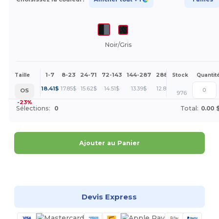
Noir/Gris
1-7
8-23
24-71
72-143
144-287
288 +
Plus
Taille
Stock
Quantit
+
18.41
$
17.85
$
15.62
$
14.51
$
13.39
$
12.83
$
OS
976
-23%
Sélections:
0
Total:
0.00 
Ajouter au Panier
Personnalisez-le !
Devis Express