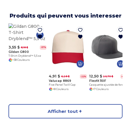
Produits qui peuvent vous interesser
3,55 $
8,18 $
-57%
Gildan G800
T-Shirt Dryblend™ 5,5 oz
+38 Couleurs
4,91 $
12,50 $
6,28 $
20,70 $
-22%
-40%
Valucap 8869
Flexfit 110F
Five-Panel Twill Cap
Casquette ajustée de forme classique
+8 Couleurs
+7 Couleurs
Afficher tout