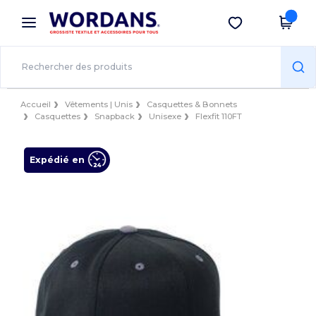
×
Appli Wordans
Obtenir l'appli
Meilleurs prix sur l’app !
Accueil
Vêtements | Unis
Casquettes & Bonnets
Casquettes
Snapback
Unisexe
Flexfit 110FT
Expédié en