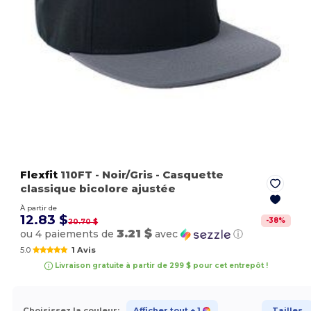
Flexfit
110FT
- Noir/Gris
- Casquette
classique bicolore ajustée
À partir de
12.83 $
-
38
%
20.70 $
3.21 $
ou 4 paiements de
avec
ⓘ
5.0
1 Avis
Livraison gratuite à partir de 299 $ pour cet entrepôt !
Choisissez la couleur:
Afficher tout
+ 1
Tailles